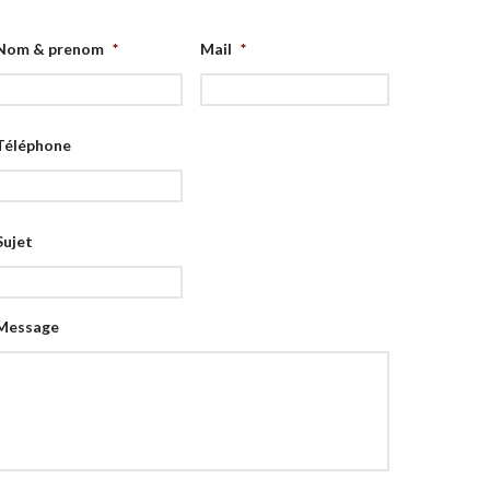
Nom & prenom
*
Mail
*
Téléphone
Sujet
Message