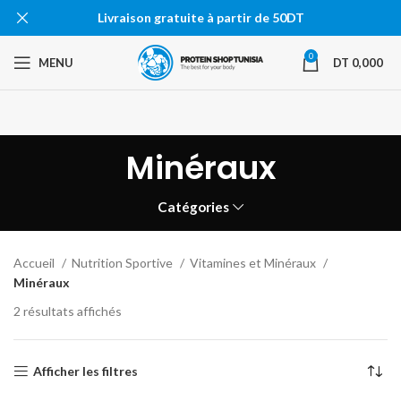
Livraison gratuite à partir de 50DT
0
MENU
DT
0,000
Minéraux
Catégories
Accueil
Nutrition Sportive
Vitamines et Minéraux
Minéraux
2 résultats affichés
Afficher les filtres