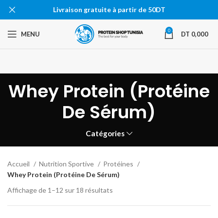
Livraison gratuite à partir de 50DT
0
MENU
DT
0,000
Whey Protein (Protéine
De Sérum)
Catégories
Accueil
Nutrition Sportive
Protéines
Whey Protein (Protéine De Sérum)
Affichage de 1–12 sur 18 résultats