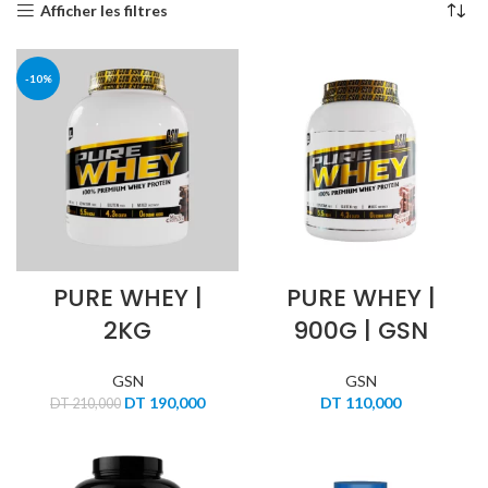
Afficher les filtres
-10%
PURE WHEY |
PURE WHEY |
2KG
900G | GSN
GSN
GSN
Le
Le
DT
190,000
DT
110,000
DT
210,000
prix
prix
initial
actuel
était :
est :
DT 210,000.
DT 190,000.