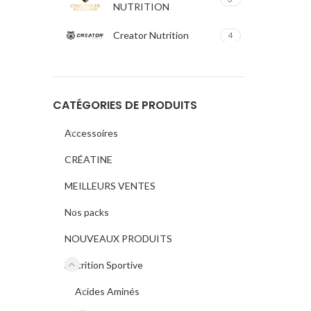
NUTRITION
Creator Nutrition
4
ERIC FAVRE
3
Fitness Authority
1
CATÉGORIES DE PRODUITS
GSN
33
Accessoires
CRÉATINE
Hot Nutrition
1
MEILLEURS VENTES
Impact Sport Nutrition
17
Nos packs
IRON
6
NOUVEAUX PRODUITS
KONG
5
Nutrition Sportive
Luxury Nutrition
9
Acides Aminés