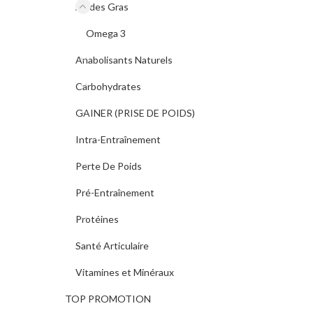
NUTREX
2
Acides Gras
Omega 3
Pro Fuel
1
Anabolisants Naturels
Proactive
1
Carbohydrates
Real Pharm
21
GAINER (PRISE DE POIDS)
Scenit
10
Intra-Entraînement
Sea Treasures
1
Perte De Poids
V-SHAPE SUPPS
2
Pré-Entraînement
Victor Martinez
Protéines
2
Signature Series
Santé Articulaire
William Bonac
3
Vitamines et Minéraux
Signature
TOP PROMOTION
Zumub Nutrition
1