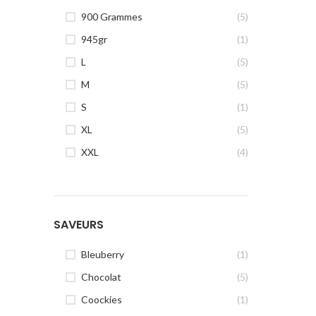
900 Grammes
(5)
945gr
(1)
L
(5)
M
(5)
S
(1)
XL
(5)
XXL
(4)
SAVEURS
Bleuberry
(1)
Chocolat
(5)
Coockies
(1)