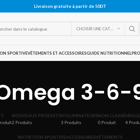
Livraison gratuite à partir de 50DT
CHOISIR UNE CATÉGORIE
ON SPORTIVE
VÊTEMENTS ET ACCESSOIRES
GUIDE NUTRITIONNEL
PR
Omega 3-6-
FT
NOUVEAUX PRODUITS
VOLUMISATEURS
NON CLASSÉ
MEILL
roduit
2 Produits
3 Produits
0 Produit
4 Produ
NUTRITION SPORTIVE
ACCESSOIRES
VÊTEMENTS