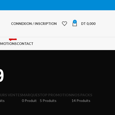
0
CONNEXION / INSCRIPTION
DT
0,000
PROMO
OMOTIONS
CONTACT
9
EURS VENTES
MARQUES
TOP PROMOTION
NOS PACKS
its
0 Produit
5 Produits
14 Produits