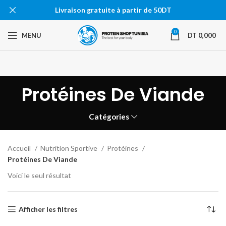
Livraison gratuite à partir de 50DT
0
MENU
DT
0,000
Protéines De Viande
Catégories
Accueil
Nutrition Sportive
Protéines
Protéines De Viande
Voici le seul résultat
Afficher les filtres