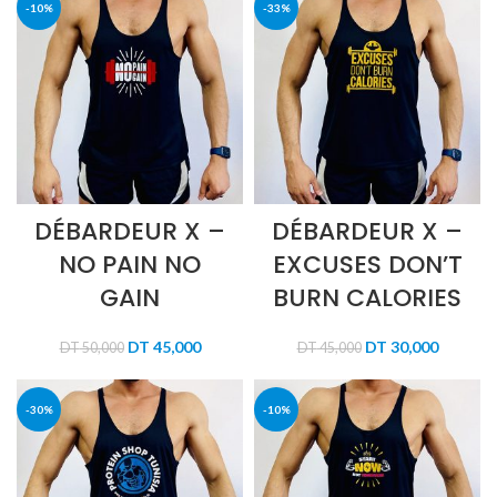
-10%
-33%
DÉBARDEUR X –
DÉBARDEUR X –
NO PAIN NO
EXCUSES DON’T
GAIN
BURN CALORIES
Le
Le
Le
Le
DT
45,000
DT
30,000
DT
50,000
DT
45,000
prix
prix
prix
prix
initial
actuel
initial
actuel
était :
est :
était :
est :
-30%
-10%
DT 50,000.
DT 45,000.
DT 45,000.
DT 30,00