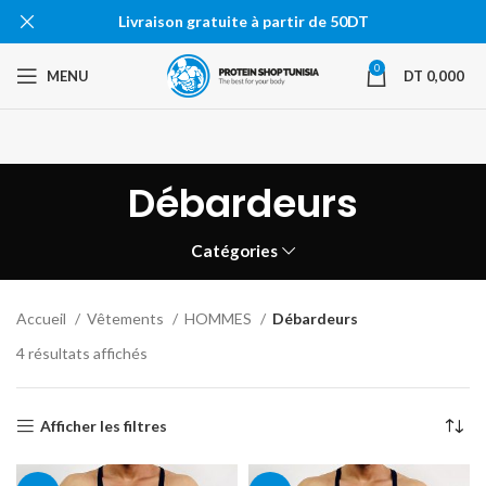
Livraison gratuite à partir de 50DT
0
MENU
DT
0,000
Débardeurs
Catégories
Accueil
Vêtements
HOMMES
Débardeurs
4 résultats affichés
Afficher les filtres