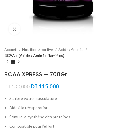
Agrandir
Accueil
Nutrition Sportive
Acides Aminés
BCAA's (Acides Aminés Ramifiés)
BCAA XPRESS – 700Gr
Le
Le
DT
115,000
DT
130,000
prix
prix
initial
actuel
Sculpte votre musculature
était :
est :
Aide à la récupération
DT 130,000.
DT 115,000.
Stimule la synthèse des protéines
Combustible pour l’effort