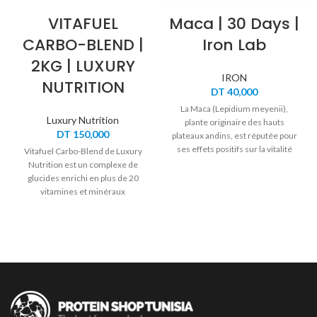
VITAFUEL
Maca | 30 Days |
CARBO-BLEND |
Iron Lab
2KG | LUXURY
IRON
NUTRITION
DT
40,000
La Maca (Lepidium meyenii),
Luxury Nutrition
plante originaire des hauts
DT
150,000
plateaux andins, est réputée pour
ses effets positifs sur la vitalité
Vitafuel Carbo-Blend de Luxury
physique, la concentration
Nutrition est un complexe de
mentale et la libido. Adaptogène
glucides enrichi en plus de 20
naturel, elle aide le corps à mieux
vitamines et minéraux
résister au stress tout en
essentiels, conçu pour recharger
soutenant l’endurance, la fertilité
les réserves de glycogène,
et l’énergie sexuelle.
accélérer la récupération et
améliorer l’endurance.
Formulée par
Iron Lab
, cette
Maca hautement concentrée est
un allié complet pour votre tonus
au quotidien.