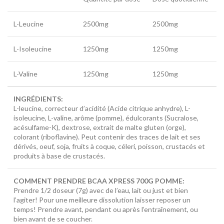
L-Leucine
2500mg
2500mg
L-Isoleucine
1250mg
1250mg
L-Valine
1250mg
1250mg
INGRÉDIENTS:
L-leucine, correcteur d’acidité (Acide citrique anhydre), L-
isoleucine, L-valine, arôme (pomme), édulcorants (Sucralose,
acésulfame-K), dextrose, extrait de malte gluten (orge),
colorant (riboflavine). Peut contenir des traces de lait et ses
dérivés, oeuf, soja, fruits à coque, céleri, poisson, crustacés et
produits à base de crustacés.
COMMENT PRENDRE BCAA XPRESS 700
G POMME:
Prendre 1/2 doseur (7g) avec de l’eau, lait ou just et bien
l’agiter! Pour une meilleure dissolution laisser reposer un
temps! Prendre avant, pendant ou après l’entraînement, ou
bien avant de se coucher.