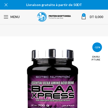
Livraison gratuite à partir de 50DT
0
MENU
DT
0,000
-12%
EN RU
PTURE