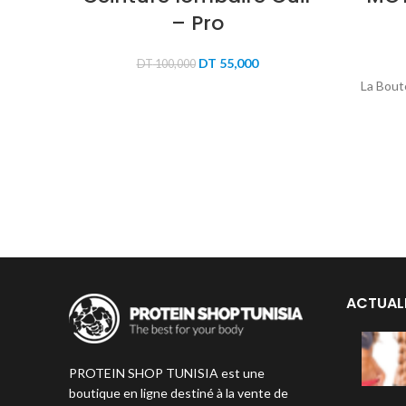
– Pro
Le
Le
DT
55,000
DT
100,000
prix
prix
La Boute
initial
actuel
était :
est :
DT 100,000.
DT 55,000.
ACTUAL
PROTEIN SHOP TUNISIA est une
boutique en ligne destiné à la vente de