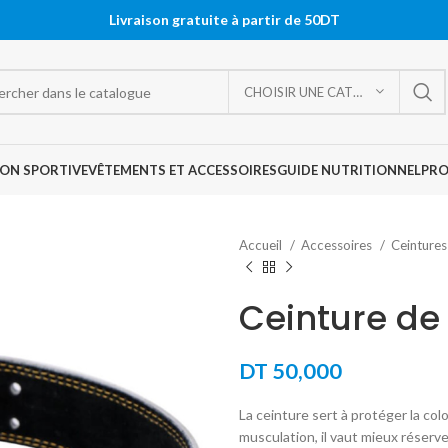
Livraison gratuite à partir de 50DT
CHOISIR UNE CATÉGORIE
ON SPORTIVE
VÊTEMENTS ET ACCESSOIRES
GUIDE NUTRITIONNEL
PR
Accueil
Accessoires
Ceinture
Ceinture de
DT
50,000
La ceinture sert à protéger la col
musculation, il vaut mieux réserve