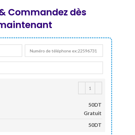
z & Commandez dès
maintenant
50DT
Gratuit
50DT