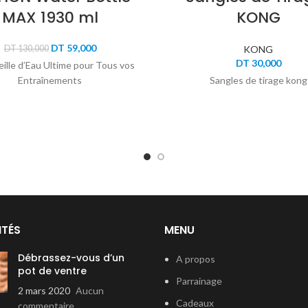
MAX 1930 ml
KONG
Le
Le
DT
59,000
DT
130,000
KONG
prix
prix
DT
30,000
ille d’Eau Ultime pour Tous vos
initial
actuel
Entraînements
Sangles de tirage kong
était :
est :
DT 130,000.
DT 59,000.
ITÉS
MENU
Débrassez-vous d’un
A propos
pot de ventre
Parrainage
2 mars 2020
Aucun
Cadeaux
commentaire