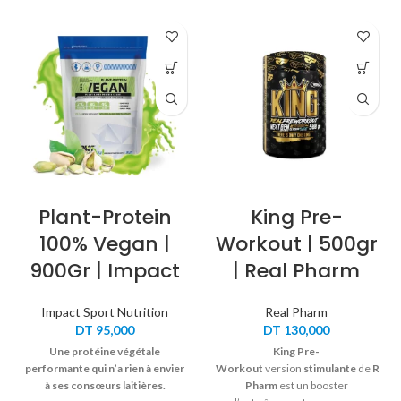
Plant-Protein
King Pre-
100% Vegan |
Workout | 500gr
900Gr | Impact
| Real Pharm
Impact Sport Nutrition
Real Pharm
DT
95,000
DT
130,000
Une protéine végétale
King Pre-
performante qui n’a rien à envier
Workout
version
stimulante
de
Real
à ses consœurs laitières.
Pharm
est un booster