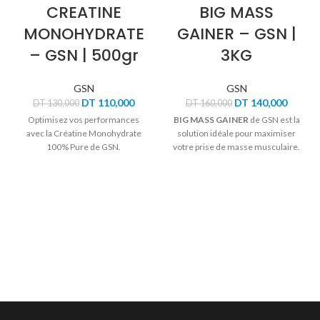
CREATINE
BIG MASS
MONOHYDRATE
GAINER – GSN |
– GSN | 500gr
3KG
GSN
GSN
Le
Le
Le
Le
DT
110,000
DT
140,000
DT
130,000
DT
160,000
prix
prix
prix
prix
Optimisez vos performances
BIG MASS GAINER
de GSN est la
initial
actuel
initial
actuel
avec la Créatine Monohydrate
solution idéale pour maximiser
était :
est :
était :
est :
100% Pure de GSN.
votre prise de masse musculaire.
DT 130,000.
DT 110,000.
DT 160,000.
DT 140