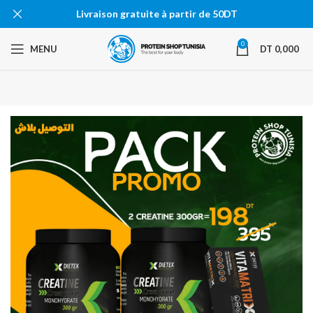
Livraison gratuite à partir de 50DT
0
MENU
DT
0,000
-50%
EN RU
PTURE