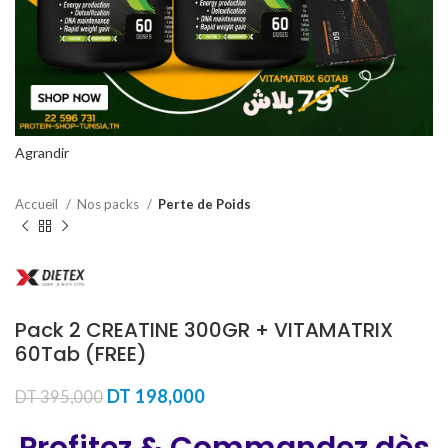
Agrandir
Accueil
Nos packs
Perte de Poids
Pack 2 CREATINE 300GR + VITAMATRIX
60Tab (FREE)
Le
Le
DT
198,000
DT
395,000
prix
prix
initial
actuel