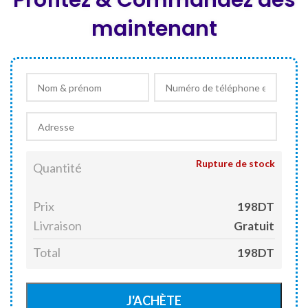
Profitez & Commandez dès
était :
est :
DT 395,000.
DT 198,000.
maintenant
Rupture de stock
Quantité
Prix
198DT
Livraison
Gratuit
Total
198DT