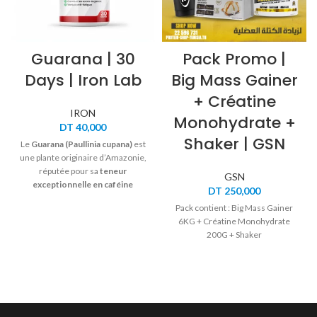
Guarana | 30
Pack Promo |
Days | Iron Lab
Big Mass Gainer
+ Créatine
IRON
Monohydrate +
DT
40,000
Shaker | GSN
Le
Guarana (Paullinia cupana)
est
une plante originaire d’Amazonie,
réputée pour sa
teneur
GSN
exceptionnelle en caféine
DT
250,000
naturelle
. Utilisé depuis des
Pack contient : Big Mass Gainer
siècles pour ses vertus
6KG + Créatine Monohydrate
énergisantes, il constitue un
200G + Shaker
soutien idéal en cas de fatigue
passagère, de baisse de
concentration ou de manque de
motivation. Le Guarana Iron Lab
permet de retrouver
tonus,
clarté mentale et vitalité
, tout en