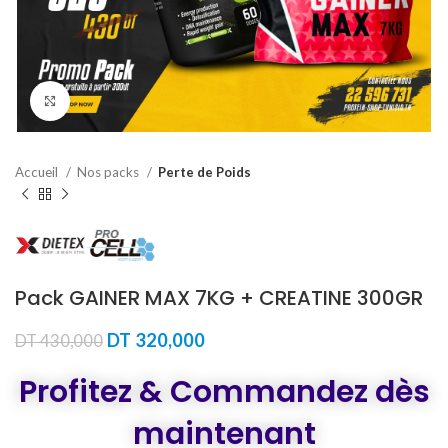
Agrandir
Accueil
Nos packs
Perte de Poids
Pack GAINER MAX 7KG + CREATINE 300GR
Le
Le
DT
320,000
DT
430,000
prix
prix
initial
actuel
Profitez & Commandez dès
était :
est :
DT 430,000.
DT 320,000.
maintenant