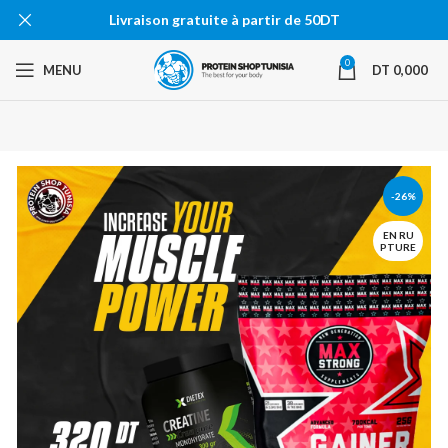
Livraison gratuite à partir de 50DT
0
MENU
DT
0,000
-26%
EN RU
PTURE