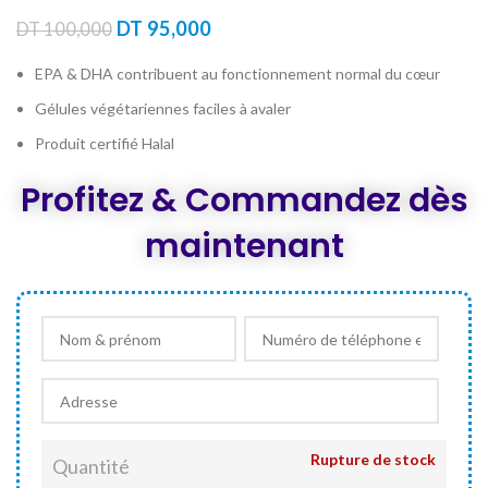
Le
Le
DT
95,000
DT
100,000
prix
prix
initial
actuel
EPA & DHA contribuent au fonctionnement normal du cœur
était :
est :
Gélules végétariennes faciles à avaler
DT 100,000.
DT 95,000.
Produit certifié Halal
Profitez & Commandez dès
maintenant
Rupture de stock
Quantité