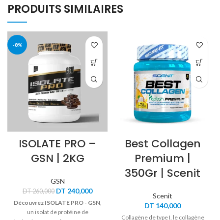
PRODUITS SIMILAIRES
-8%
ISOLATE PRO –
Best Collagen
GSN | 2KG
Premium |
350Gr | Scenit
GSN
Le
Le
DT
240,000
DT
260,000
Scenit
prix
prix
Découvrez ISOLATE PRO - GSN
,
DT
140,000
initial
actuel
un isolat de protéine de
était :
est :
Collagène de type I, le collagène