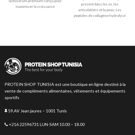
lactosérum premium conçu pour
DT 260,000.
DT 240,000.
présent dans les os, les
maximiser la croissance
articulations et la peau. Les
musculaire.
peptides de collagène hydrolysé
Peptan® ont une grande
biodisponibilité et des études
scientifiques ont démontré leur
haute bioactivité pour la santé.
PROTEIN SHOP TUNISIA est une boutique en ligne destiné à la
vente de compléments alimentaires, vêtements et équipements
sportifs
59.AV Jean jaures – 1001 Tunis
+216 22596731 LUN-SAM 10.00 – 18.00