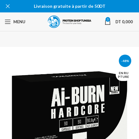
Livraison gratuite à partir de 50DT
0
MENU
DT
0,000
-48%
EN RU
PTURE