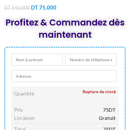
Le
Le
DT
75,000
DT
145,000
prix
prix
initial
actuel
Profitez & Commandez dès
était :
est :
DT 145,000.
DT 75,000.
maintenant
Rupture de stock
Quantité
Prix
75DT
Livraison
Gratuit
Total
75DT