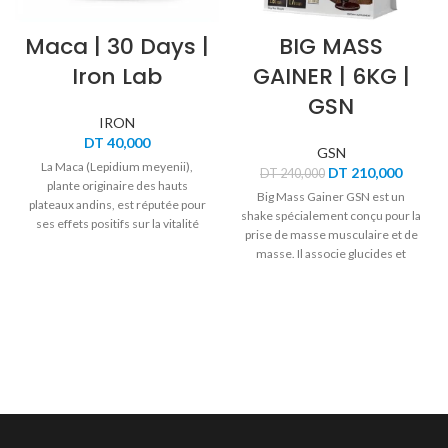
Maca | 30 Days |
BIG MASS
Iron Lab
GAINER | 6KG |
GSN
IRON
DT
40,000
GSN
La Maca (Lepidium meyenii),
Le
Le
DT
210,000
DT
240,000
plante originaire des hauts
prix
prix
Big Mass Gainer GSN est un
plateaux andins, est réputée pour
initial
actuel
shake spécialement conçu pour la
ses effets positifs sur la vitalité
était :
est :
prise de masse musculaire et de
physique, la concentration
DT 240,000.
DT 210
masse. Il associe glucides et
mentale et la libido. Adaptogène
acides aminés pour favoriser la
naturel, elle aide le corps à mieux
croissance musculaire.
résister au stress tout en
soutenant l’endurance, la fertilité
et l’énergie sexuelle.
Formulée par
Iron Lab
, cette
Maca hautement concentrée est
un allié complet pour votre tonus
au quotidien.