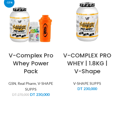
-15%
V-Complex Pro
V-COMPLEX PRO
Whey Power
WHEY | 1.8KG |
Pack
V-Shape
GSN
,
Real Pharm
,
V-SHAPE
V-SHAPE SUPPS
DT
230,000
SUPPS
Le
Le
DT
230,000
DT
270,000
prix
prix
initial
actuel
était :
est :
DT 270,000.
DT 230,000.