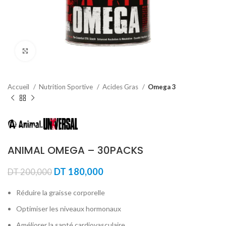
Agrandir
Accueil
Nutrition Sportive
Acides Gras
Omega 3
ANIMAL OMEGA – 30PACKS
Le
Le
DT
180,000
DT
200,000
prix
prix
initial
actuel
Réduire la graisse corporelle
était :
est :
Optimiser les niveaux hormonaux
DT 200,000.
DT 180,000.
Améliorer la santé cardiovasculaire