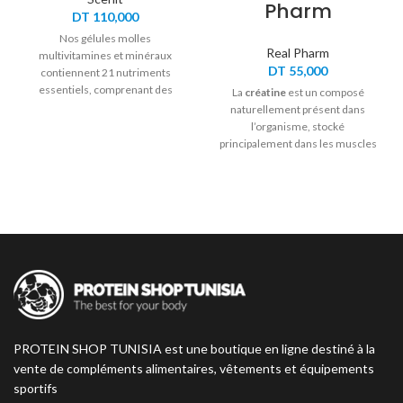
Pharm
DT
110,000
Nos gélules molles
Real Pharm
multivitamines et minéraux
DT
55,000
contiennent 21 nutriments
essentiels, comprenant des
La
créatine
est un composé
vitamines et des minéraux
naturellement présent dans
soigneusement sélectionnés
l’organisme, stocké
pour vous offrir le meilleur
principalement dans les muscles
soutien quotidien.
sous forme de phosphocréatine.
Elle joue un rôle crucial dans la
production d’ATP, source
d’énergie essentielle pour les
efforts explosifs et intenses.
PROTEIN SHOP TUNISIA est une boutique en ligne destiné à la
vente de compléments alimentaires, vêtements et équipements
sportifs