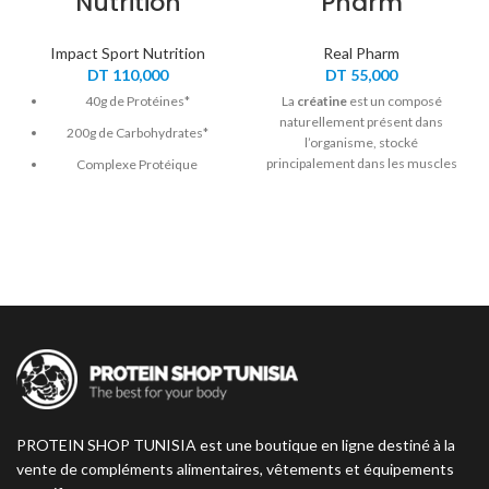
Nutrition
Pharm
Impact Sport Nutrition
Real Pharm
DT
110,000
DT
55,000
40g de Protéines*
La
créatine
est un composé
naturellement présent dans
200g de Carbohydrates*
l’organisme, stocké
principalement dans les muscles
Complexe Protéique
sous forme de phosphocréatine.
WheyPeaSynergy™
Elle joue un rôle crucial dans la
Aminogramme complet
production d’ATP, source
d’énergie essentielle pour les
Ratio Hyper-énergétique
efforts explosifs et intenses.
Glucides:Protéines 6:1
Arômes 100% Naturels
Sans Colorants de Synthèse
Sans Aspartame Ni Gluten
PROTEIN SHOP TUNISIA est une boutique en ligne destiné à la
vente de compléments alimentaires, vêtements et équipements