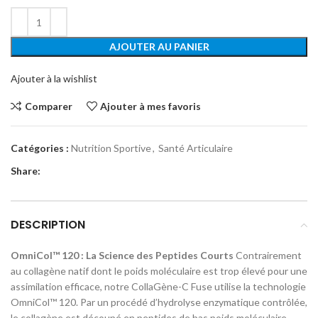
AJOUTER AU PANIER
Ajouter à la wishlist
Comparer
Ajouter à mes favoris
Catégories :
Nutrition Sportive
,
Santé Articulaire
Share:
DESCRIPTION
OmniCol™ 120 : La Science des Peptides Courts
Contrairement
au collagène natif dont le poids moléculaire est trop élevé pour une
assimilation efficace, notre CollaGène-C Fuse utilise la technologie
OmniCol™ 120. Par un procédé d’hydrolyse enzymatique contrôlée,
le collagène est découpé en peptides de bas poids moléculaire.