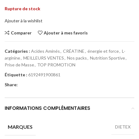
éta
act
Rupture de stock
DT 
est
DT 
Ajouter à la wishlist
Comparer
Ajouter à mes favoris
Catégories :
Acides Aminés
,
CRÉATINE
,
énergie et force
,
L-
arginine
,
MEILLEURS VENTES
,
Nos packs
,
Nutrition Sportive
,
Prise de Masse
,
TOP PROMOTION
Étiquette :
6192491900861
Share:
INFORMATIONS COMPLÉMENTAIRES
MARQUES
DIETEX