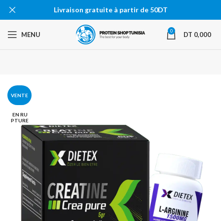
Livraison gratuite à partir de 50DT
0
MENU
DT
0,000
VENTE
EN RU
PTURE