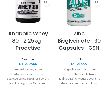
Anabolic Whey
Zinc
80 | 2.25kg |
Bisglycinate | 30
Proactive
Capsules | GSN
Proactive
GSN
DT
220,000
DT
25,000
Anabolic Whey 80 de
Le bisglycinate de zinc est une
ProActive
est une formule
forme chélatée et de haute
avancée conçue pour les sportifs
qualité du zinc, réputée pour une
les plus exigeants. Grâce à un
absorption supérieure et une
mélange multi-sources de
digestion douce. Il contribue à la
protéines et
5 g de créatine par
santé immunitaire, à la réparation
portion
, ce complément offre un
de la peau, à la défense
soutien idéal pour la croissance
antioxydante et à l’équilibre
musculaire, la récupération et la
hormonal sain.