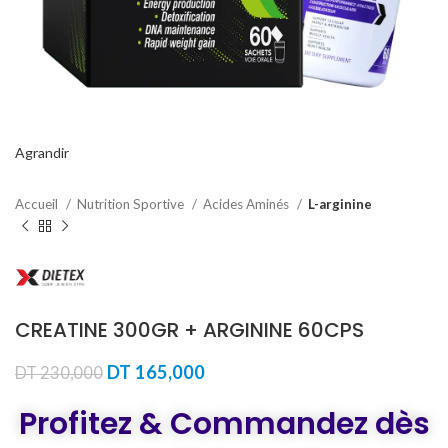
Agrandir
Accueil
Nutrition Sportive
Acides Aminés
L-arginine
CREATINE 300GR + ARGININE 60CPS
Le
Le
DT
165,000
DT
230,000
prix
prix
initial
actuel
Profitez & Commandez dès
était :
est :