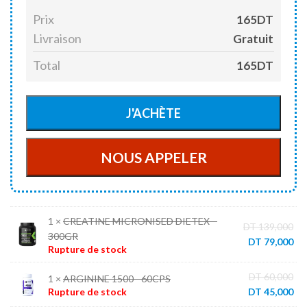
Prix
165DT
Livraison
Gratuit
Total
165DT
1 ×
CREATINE MICRONISED DIETEX –
Le
DT
139,000
300GR
pri
Le
DT
79,000
Rupture de stock
init
pri
éta
act
Le
DT
60,000
1 ×
ARGININE 1500 - 60CPS
DT 
est
pri
Le
Rupture de stock
DT
45,000
DT 
init
pri