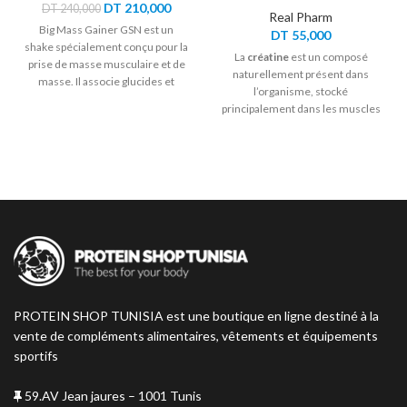
Le
Le
DT
210,000
DT
240,000
Real Pharm
prix
prix
Big Mass Gainer GSN est un
DT
55,000
initial
actuel
shake spécialement conçu pour la
était :
est :
La
créatine
est un composé
prise de masse musculaire et de
DT 240,000.
DT 210,000.
naturellement présent dans
masse. Il associe glucides et
l’organisme, stocké
acides aminés pour favoriser la
principalement dans les muscles
croissance musculaire.
sous forme de phosphocréatine.
Elle joue un rôle crucial dans la
production d’ATP, source
d’énergie essentielle pour les
efforts explosifs et intenses.
PROTEIN SHOP TUNISIA est une boutique en ligne destiné à la
vente de compléments alimentaires, vêtements et équipements
sportifs
59.AV Jean jaures – 1001 Tunis