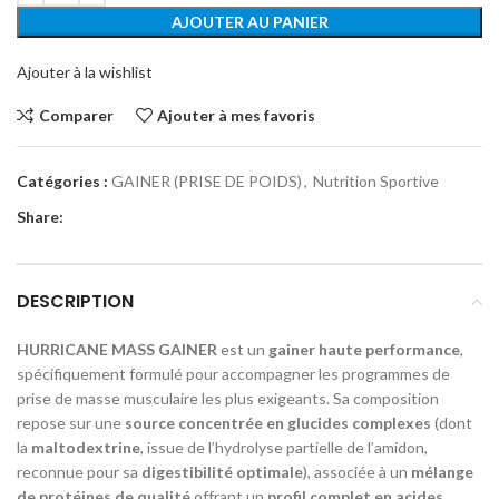
AJOUTER AU PANIER
Ajouter à la wishlist
Comparer
Ajouter à mes favoris
Catégories :
GAINER (PRISE DE POIDS)
,
Nutrition Sportive
Share:
DESCRIPTION
HURRICANE MASS GAINER
est un
gainer haute performance
,
spécifiquement formulé pour accompagner les programmes de
prise de masse musculaire les plus exigeants. Sa composition
repose sur une
source concentrée en glucides complexes
(dont
la
maltodextrine
, issue de l’hydrolyse partielle de l’amidon,
reconnue pour sa
digestibilité optimale
), associée à un
mélange
de protéines de qualité
offrant un
profil complet en acides