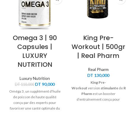
Omega 3 | 90
King Pre-
Capsules |
Workout | 500gr
LUXURY
| Real Pharm
NUTRITION
Real Pharm
DT
130,000
Luxury Nutrition
King Pre-
Le
Le
DT
90,000
DT
110,000
Workout
version
stimulante
de
Real
prix
prix
Oméga 3, un supplément d'huile
Pharm
est un booster
initial
actuel
de poisson de haute qualité
d’entraînement conçu pour
était :
est :
conçu par des experts pour
DT 110,000.
DT 90,000.
augmenter l’énergie, la
favoriser une santé optimale du
concentration et la congestion
cœur, du cerveau et des
musculaire.
articulations.