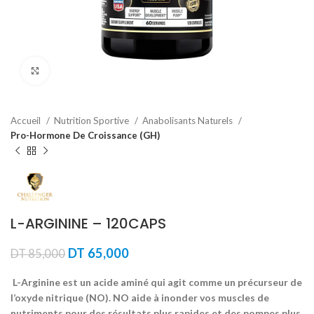
Agrandir
Accueil
Nutrition Sportive
Anabolisants Naturels
Pro-Hormone De Croissance (GH)
L-ARGININE – 120CAPS
Le
Le
DT
65,000
DT
85,000
prix
prix
initial
actuel
L-Arginine est un acide aminé qui agit comme un précurseur de
était :
est :
l’oxyde nitrique (NO). NO aide à inonder vos muscles de
DT 85,000.
DT 65,000.
nutriments pour des résultats plus rapides et des pompes plus