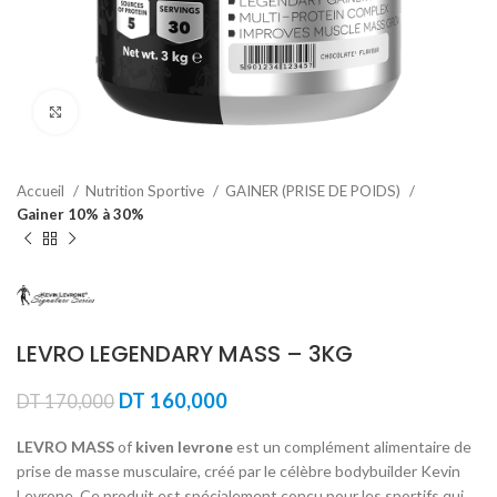
Agrandir
Accueil
Nutrition Sportive
GAINER (PRISE DE POIDS)
Gainer 10% à 30%
LEVRO LEGENDARY MASS – 3KG
Le
Le
DT
160,000
DT
170,000
prix
prix
initial
actuel
LEVRO MASS
of
kiven levrone
est un complément alimentaire de
était :
est :
prise de masse musculaire, créé par le célèbre bodybuilder Kevin
DT 170,000.
DT 160,000.
Levrone. Ce produit est spécialement conçu pour les sportifs qui