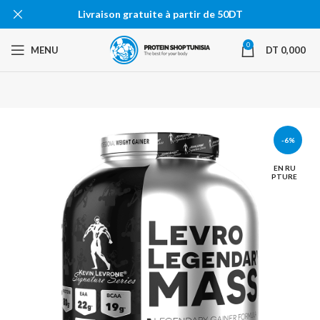
Livraison gratuite à partir de 50DT
0
MENU
DT
0,000
-6%
EN RU
PTURE