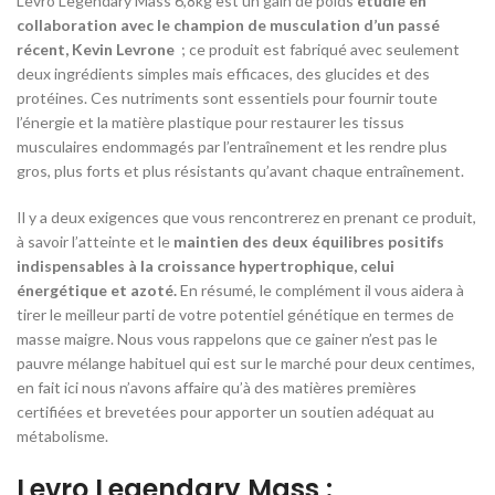
Levro Legendary Mass 6,8kg est un gain de poids
étudié en
collaboration avec le champion de musculation d’un passé
récent, Kevin Levrone
; ce produit est fabriqué avec seulement
deux ingrédients simples mais efficaces, des glucides et des
protéines. Ces nutriments sont essentiels pour fournir toute
l’énergie et la matière plastique pour restaurer les tissus
musculaires endommagés par l’entraînement et les rendre plus
gros, plus forts et plus résistants qu’avant chaque entraînement.
Il y a deux exigences que vous rencontrerez en prenant ce produit,
à savoir l’atteinte et le
maintien des deux équilibres positifs
indispensables à la croissance hypertrophique, celui
énergétique et azoté.
En résumé, le complément il vous aidera à
tirer le meilleur parti de votre potentiel génétique en termes de
masse maigre. Nous vous rappelons que ce gainer n’est pas le
pauvre mélange habituel qui est sur le marché pour deux centimes,
en fait ici nous n’avons affaire qu’à des matières premières
certifiées et brevetées pour apporter un soutien adéquat au
métabolisme.
Levro Legendary Mass :