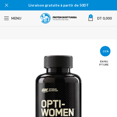
Livraison gratuite à partir de 50DT
0
MENU
DT
0,000
-21%
EN RU
PTURE