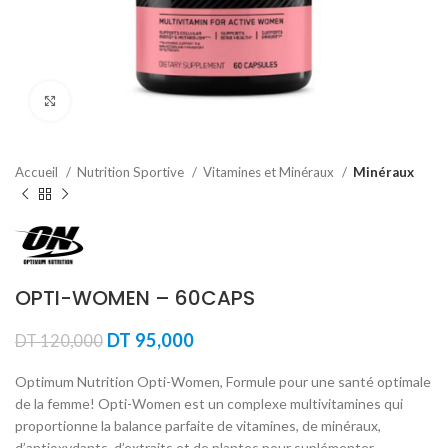
Agrandir
Accueil
Nutrition Sportive
Vitamines et Minéraux
Minéraux
OPTI-WOMEN – 60CAPS
Le
Le
DT
95,000
DT
120,000
prix
prix
initial
actuel
Optimum Nutrition Opti-Women, Formule pour une santé optimale
était :
est :
de la femme! Opti-Women est un complexe multivitamines qui
DT 120,000.
DT 95,000.
proportionne la balance parfaite de vitamines, de minéraux,
d’antioxydants, d’extraits et de plantes pour suplémenter