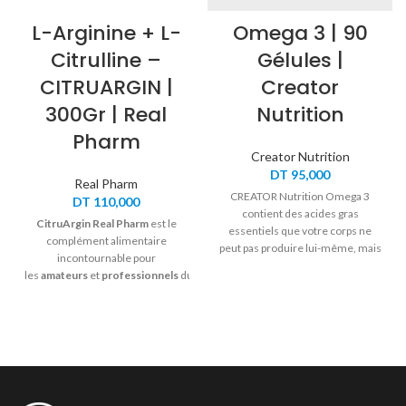
L-Arginine + L-
Omega 3 | 90
Citrulline –
Gélules |
CITRUARGIN |
Creator
300Gr | Real
Nutrition
Pharm
Creator Nutrition
DT
95,000
Real Pharm
CREATOR Nutrition Omega 3
DT
110,000
contient des acides gras
CitruArgin Real Pharm
est le
essentiels que votre corps ne
complément alimentaire
peut pas produire lui-même, mais
incontournable pour
qui sont indispensables à votre
les
amateurs
et
professionnels
du
santé. Ces
capsules molles
à base
sport en quête de performances
d’Omega 3 de haute qualité et de
optimales. Grâce à sa formule
grande pureté aident à soutenir
unique enrichie en
L-
de manière optimale votre
cœur,
citrulline
et
L-arginine
votre cerveau et votre vision
–
hydrochloride
, ce
jour après jour.
produit
booste l’endurance
musculaire
,
améliore la