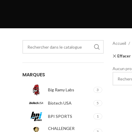
Accueil
Effacer 
Aucun prod
MARQUES
Big Ramy Labs
3
Biotech USA
5
BPI SPORTS
1
CHALLENGER
3