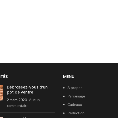
ITÉS
MENU
Débrassez-vous d’un
A propos
pot de ventre
Parrainage
2 mars 2020
Aucun
Cadeaux
commentaire
Réduction