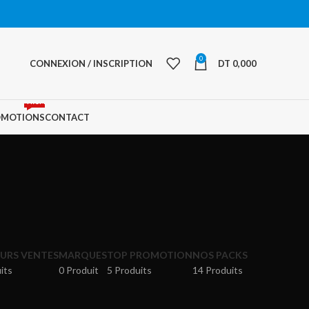
0
CONNEXION / INSCRIPTION
DT
0,000
PROMO
OMOTIONS
CONTACT
EURS VENTES
MARQUES
TOP PROMOTION
NOS PACKS
its
0 Produit
5 Produits
14 Produits