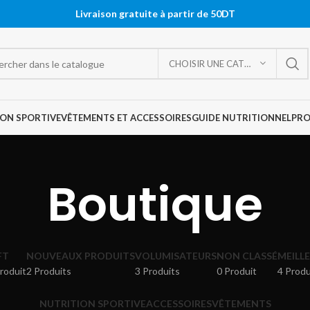
Livraison gratuite à partir de 50DT
CHOISIR UNE CATÉGORIE
ON SPORTIVE
VÊTEMENTS ET ACCESSOIRES
GUIDE NUTRITIONNEL
PR
Boutique
FT
NOUVEAUX PRODUITS
VOLUMISATEURS
NON CLASSÉ
MEILL
roduit
2 Produits
3 Produits
0 Produit
4 Produ
NUTRITION SPORTIVE
ACCESSOIRES
VÊTEMENTS