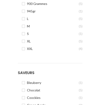
900 Grammes
(5)
945gr
(1)
L
(5)
M
(5)
S
(1)
XL
(5)
XXL
(4)
SAVEURS
Bleuberry
(1)
Chocolat
(5)
Coockies
(1)