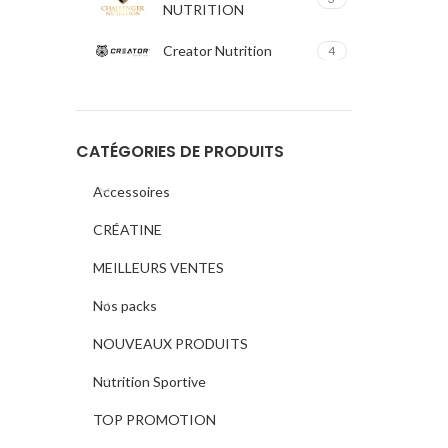
NUTRITION
Creator Nutrition
4
ERIC FAVRE
3
Fitness Authority
1
CATÉGORIES DE PRODUITS
GSN
33
Accessoires
CRÉATINE
Hot Nutrition
1
MEILLEURS VENTES
Impact Sport Nutrition
17
Nos packs
IRON
6
NOUVEAUX PRODUITS
KONG
5
Nutrition Sportive
Luxury Nutrition
9
TOP PROMOTION