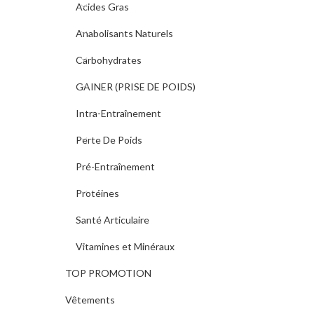
NUTREX
2
Acides Gras
Anabolisants Naturels
Pro Fuel
1
Carbohydrates
Proactive
1
GAINER (PRISE DE POIDS)
Real Pharm
21
Intra-Entraînement
Scenit
10
Perte De Poids
Sea Treasures
1
Pré-Entraînement
V-SHAPE SUPPS
2
Protéines
Victor Martinez
Santé Articulaire
2
Signature Series
Vitamines et Minéraux
William Bonac
3
TOP PROMOTION
Signature
Vêtements
Zumub Nutrition
1