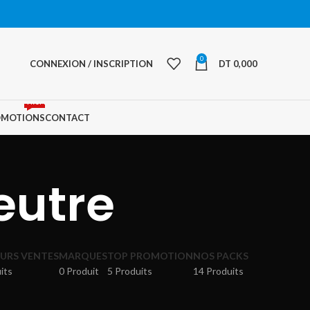
0
CONNEXION / INSCRIPTION
DT
0,000
PROMO
OMOTIONS
CONTACT
eutre
EURS VENTES
MARQUES
TOP PROMOTION
NOS PACKS
its
0 Produit
5 Produits
14 Produits