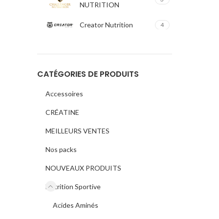
NUTRITION
Creator Nutrition
4
ERIC FAVRE
3
Fitness Authority
1
CATÉGORIES DE PRODUITS
GSN
33
Accessoires
CRÉATINE
Hot Nutrition
1
MEILLEURS VENTES
Impact Sport Nutrition
17
Nos packs
IRON
6
NOUVEAUX PRODUITS
KONG
5
Nutrition Sportive
Luxury Nutrition
9
Acides Aminés