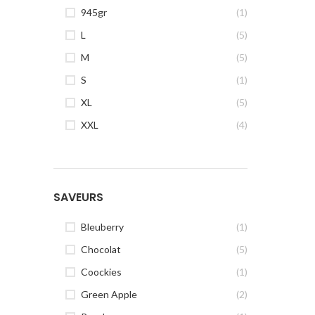
945gr
(1)
L
(5)
M
(5)
S
(1)
XL
(5)
XXL
(4)
SAVEURS
Bleuberry
(1)
Chocolat
(5)
Coockies
(1)
Green Apple
(2)