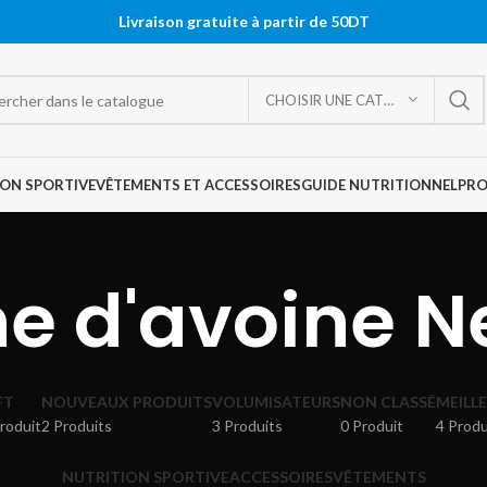
Livraison gratuite à partir de 50DT
CHOISIR UNE CATÉGORIE
ON SPORTIVE
VÊTEMENTS ET ACCESSOIRES
GUIDE NUTRITIONNEL
PR
ne d'avoine N
FT
NOUVEAUX PRODUITS
VOLUMISATEURS
NON CLASSÉ
MEILL
roduit
2 Produits
3 Produits
0 Produit
4 Produ
NUTRITION SPORTIVE
ACCESSOIRES
VÊTEMENTS