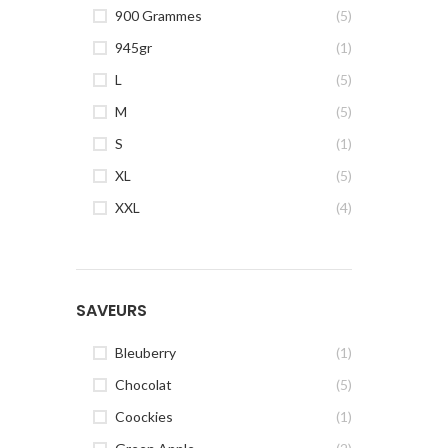
900 Grammes
(5)
945gr
(1)
L
(5)
M
(5)
S
(1)
XL
(5)
XXL
(4)
SAVEURS
Bleuberry
(1)
Chocolat
(5)
Coockies
(1)