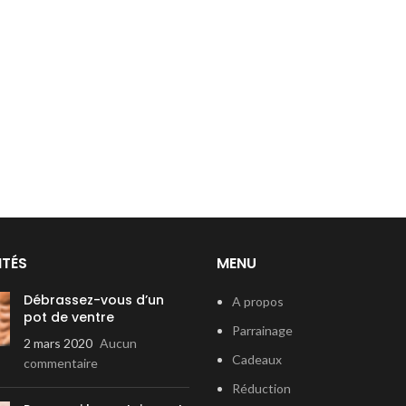
ITÉS
MENU
Débrassez-vous d’un
A propos
pot de ventre
Parrainage
2 mars 2020
Aucun
Cadeaux
commentaire
Réduction