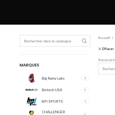
Accueil
Effacer 
Aucun prod
MARQUES
Big Ramy Labs
3
Biotech USA
5
BPI SPORTS
1
CHALLENGER
3