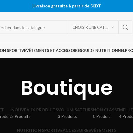
Livraison gratuite à partir de 50DT
CHOISIR UNE CATÉGORIE
ON SPORTIVE
VÊTEMENTS ET ACCESSOIRES
GUIDE NUTRITIONNEL
PR
Boutique
FT
NOUVEAUX PRODUITS
VOLUMISATEURS
NON CLASSÉ
MEILL
roduit
2 Produits
3 Produits
0 Produit
4 Produ
NUTRITION SPORTIVE
ACCESSOIRES
VÊTEMENTS