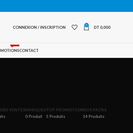
0
CONNEXION / INSCRIPTION
DT
0,000
PROMO
OMOTIONS
CONTACT
EURS VENTES
MARQUES
TOP PROMOTION
NOS PACKS
its
0 Produit
5 Produits
14 Produits