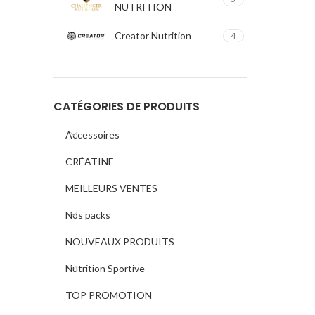
NUTRITION
Creator Nutrition
4
ERIC FAVRE
3
Fitness Authority
1
CATÉGORIES DE PRODUITS
GSN
33
Accessoires
CRÉATINE
Hot Nutrition
1
MEILLEURS VENTES
Impact Sport Nutrition
17
Nos packs
IRON
6
NOUVEAUX PRODUITS
KONG
5
Nutrition Sportive
Luxury Nutrition
9
TOP PROMOTION