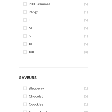
900 Grammes
(5)
945gr
(1)
L
(5)
M
(5)
S
(1)
XL
(5)
XXL
(4)
SAVEURS
Bleuberry
(1)
Chocolat
(5)
Coockies
(1)