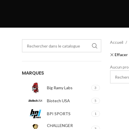
Accueil
Effacer 
Aucun prod
MARQUES
Big Ramy Labs
3
Biotech USA
5
BPI SPORTS
1
CHALLENGER
3