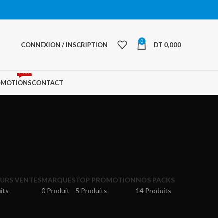
0
CONNEXION / INSCRIPTION
DT
0,000
PROMO
OMOTIONS
CONTACT
EURS VENTES
MARQUES
TOP PROMOTION
NOS PACKS
its
0 Produit
5 Produits
14 Produits