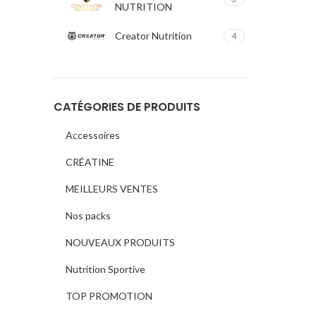
NUTRITION
Creator Nutrition
4
ERIC FAVRE
3
Fitness Authority
1
CATÉGORIES DE PRODUITS
GSN
33
Accessoires
CRÉATINE
Hot Nutrition
1
MEILLEURS VENTES
Impact Sport Nutrition
17
Nos packs
IRON
6
NOUVEAUX PRODUITS
KONG
5
Nutrition Sportive
Luxury Nutrition
9
TOP PROMOTION