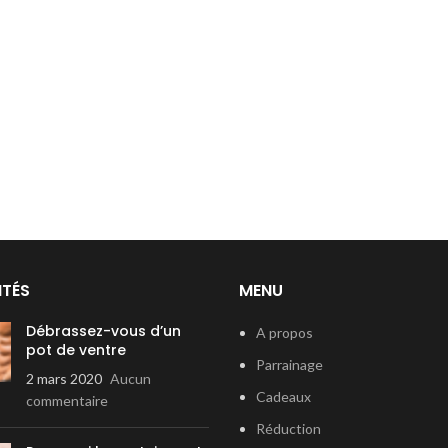
ITÉS
MENU
Débrassez-vous d’un
A propos
pot de ventre
Parrainage
2 mars 2020
Aucun
Cadeaux
commentaire
Réduction