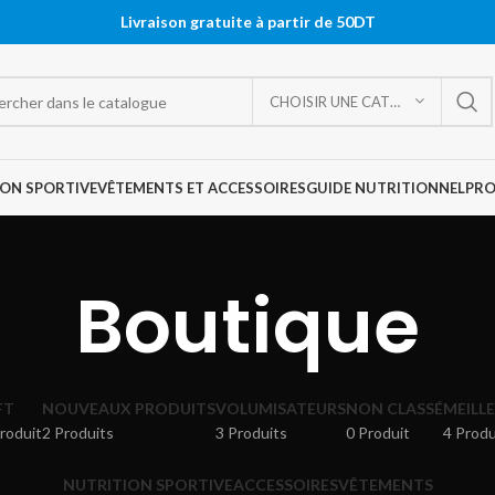
Livraison gratuite à partir de 50DT
CHOISIR UNE CATÉGORIE
ON SPORTIVE
VÊTEMENTS ET ACCESSOIRES
GUIDE NUTRITIONNEL
PR
Boutique
FT
NOUVEAUX PRODUITS
VOLUMISATEURS
NON CLASSÉ
MEILL
roduit
2 Produits
3 Produits
0 Produit
4 Produ
NUTRITION SPORTIVE
ACCESSOIRES
VÊTEMENTS