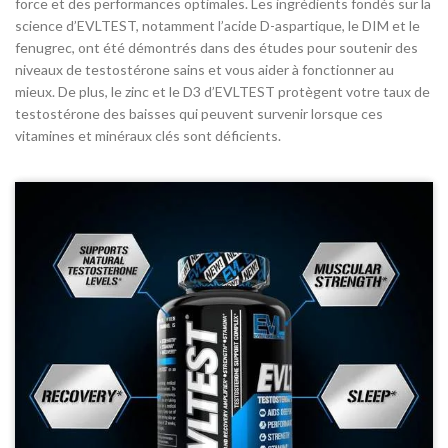
force et des performances optimales. Les ingrédients fondés sur la
science d’EVLTEST, notamment l’acide D-aspartique, le DIM et le
fenugrec, ont été démontrés dans des études pour soutenir des
niveaux de testostérone sains et vous aider à fonctionner au
mieux. De plus, le zinc et le D3 d’EVLTEST protègent votre taux de
testostérone des baisses qui peuvent survenir lorsque ces
vitamines et minéraux clés sont déficients.