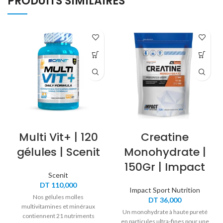
PRODUITS SIMILAIRES
Multi Vit+ | 120
Creatine
gélules | Scenit
Monohydrate |
150Gr | Impact
Scenit
DT
110,000
Impact Sport Nutrition
Nos gélules molles
DT
36,000
multivitamines et minéraux
Un monohydrate à haute pureté
contiennent 21 nutriments
en particules ultra-fines pour une