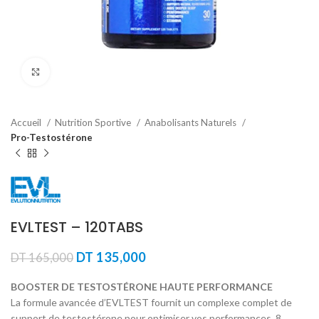
Agrandir
Accueil
Nutrition Sportive
Anabolisants Naturels
Pro-Testostérone
EVLTEST – 120TABS
Le
Le
DT
135,000
DT
165,000
prix
prix
initial
actuel
BOOSTER DE TESTOSTÉRONE HAUTE PERFORMANCE
était :
est :
La formule avancée d’EVLTEST fournit un complexe complet de
DT 165,000.
DT 135,000.
support de testostérone pour optimiser vos performances. 8