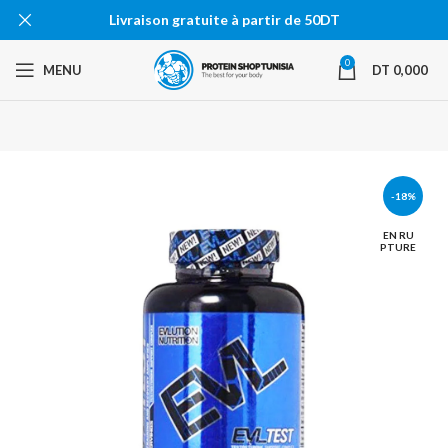
Livraison gratuite à partir de 50DT
0
MENU
DT
0,000
-18%
EN RU
PTURE