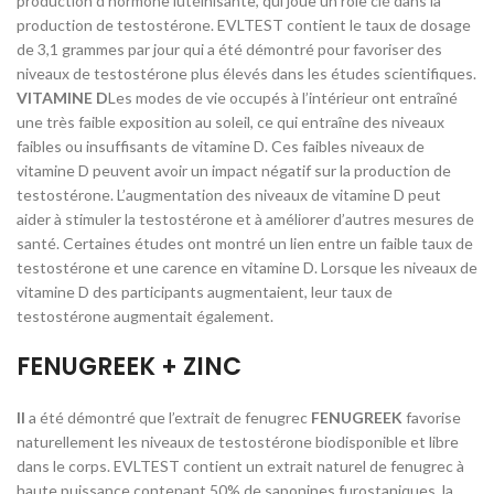
production d’hormone lutéinisante, qui joue un rôle clé dans la
production de testostérone. EVLTEST contient le taux de dosage
de 3,1 grammes par jour qui a été démontré pour favoriser des
niveaux de testostérone plus élevés dans les études scientifiques.
VITAMINE D
Les modes de vie occupés à l’intérieur ont entraîné
une très faible exposition au soleil, ce qui entraîne des niveaux
faibles ou insuffisants de vitamine D. Ces faibles niveaux de
vitamine D peuvent avoir un impact négatif sur la production de
testostérone. L’augmentation des niveaux de vitamine D peut
aider à stimuler la testostérone et à améliorer d’autres mesures de
santé. Certaines études ont montré un lien entre un faible taux de
testostérone et une carence en vitamine D. Lorsque les niveaux de
vitamine D des participants augmentaient, leur taux de
testostérone augmentait également.
FENUGREEK + ZINC
Il
a été démontré que l’extrait de fenugrec
FENUGREEK
favorise
naturellement les niveaux de testostérone biodisponible et libre
dans le corps. EVLTEST contient un extrait naturel de fenugrec à
haute puissance contenant 50% de saponines furostaniques, la