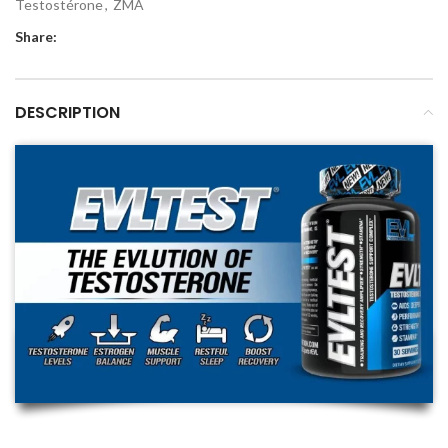
Testostérone
,
ZMA
Share:
DESCRIPTION