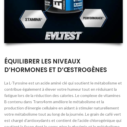
ÉQUILIBRER LES NIVEAUX
D’HORMONES ET D’ŒSTROGÈNES
La L-Tyrosine est un acide aminé clé qui soutient le métabolisme et
contribue également à élever votre humeur tout en réduisant la
fatigue lors de la réduction des calories. Le complexe de vitamines
B contenu dans Trans4orm améliore le métabolisme et la
production d’énergie cellulaire en aidant à stimuler naturellement
votre métabolisme tout au long de la journée. Le grain de café vert
est chargé d’antioxydants et contient de l’acide chlorogénique qui
soutient la façon dont le corps gère la glycémie et le métabolisme