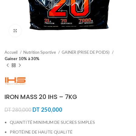
Agrandir
Accueil
Nutrition Sportive
GAINER (PRISE DE POIDS)
Gainer 10% à 30%
IRON MASS 20 IHS – 7KG
Le
Le
DT
250,000
DT
280,000
prix
prix
initial
actuel
QUANTITÉ MINIMUM DE SUCRES SIMPLES
était :
est :
PROTÉINE DE HAUTE QUALITÉ
DT 280,000.
DT 250,000.