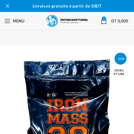
Livraison gratuite à partir de 50DT
0
MENU
DT
0,000
-11%
EN RU
PTURE