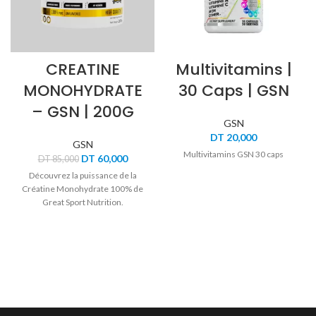
CREATINE
Multivitamins |
MONOHYDRATE
30 Caps | GSN
– GSN | 200G
GSN
DT
20,000
GSN
Multivitamins GSN 30 caps
Le
Le
DT
60,000
DT
85,000
prix
prix
Découvrez la puissance de la
initial
actuel
Créatine Monohydrate 100% de
était :
est :
Great Sport Nutrition.
DT 85,000.
DT 60,000.