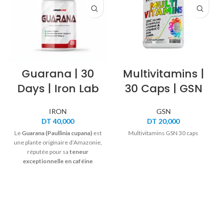
Guarana | 30
Multivitamins |
Days | Iron Lab
30 Caps | GSN
IRON
GSN
DT
40,000
DT
20,000
Le
Guarana (Paullinia cupana)
est
Multivitamins GSN 30 caps
une plante originaire d’Amazonie,
réputée pour sa
teneur
exceptionnelle en caféine
naturelle
. Utilisé depuis des
siècles pour ses vertus
énergisantes, il constitue un
soutien idéal en cas de fatigue
passagère, de baisse de
concentration ou de manque de