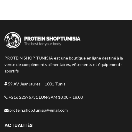
motivation. Le Guarana Iron Lab
permet de retrouver
tonus,
clarté mentale et vitalité
, tout en
soutenant les performances
physiques et cognitives.
PROTEIN SHOP TUNISIA est une boutique en ligne destiné à la
vente de compléments alimentaires, vêtements et équipements
sportifs
59.AV Jean jaures – 1001 Tunis
+216 22596731 LUN-SAM 10.00 – 18.00
protein.shop.tunisia@gmail.com
ACTUALITÉS