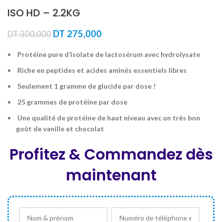
ISO HD – 2.2KG
Le
Le
DT
275,000
DT
300,000
prix
prix
initial
actuel
Protéine pure d’isolate de lactosérum avec hydrolysate
était :
est :
Riche en peptides et acides aminés essentiels libres
DT 300,000.
DT 275,000.
Seulement 1 gramme de glucide par dose !
25 grammes de protéine par dose
Une qualité de protéine de haut niveau avec un très bon
goût de vanille et chocolat
Profitez & Commandez dès
maintenant