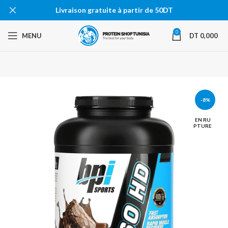
Livraison gratuite à partir de 50DT
0
MENU
DT
0,000
-8%
EN RU
PTURE