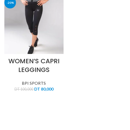
-20%
WOMEN’S CAPRI
LEGGINGS
BPI SPORTS
Le
Le
DT
80,000
DT
100,000
prix
prix
initial
actuel
était :
est :
DT 100,000.
DT 80,000.