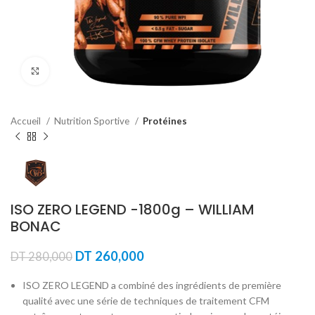
Agrandir
Accueil
Nutrition Sportive
Protéines
ISO ZERO LEGEND -1800g – WILLIAM
BONAC
Le
Le
DT
260,000
DT
280,000
prix
prix
initial
actuel
ISO ZERO LEGEND a combiné des ingrédients de première
était :
est :
qualité avec une série de techniques de traitement CFM
DT 280,000.
DT 260,000.