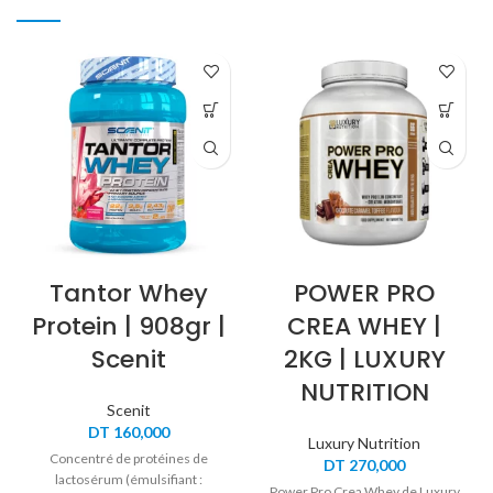
Tantor Whey
POWER PRO
Protein | 908gr |
CREA WHEY |
Scenit
2KG | LUXURY
NUTRITION
Scenit
DT
160,000
Luxury Nutrition
Concentré de protéines de
DT
270,000
lactosérum (émulsifiant :
Power Pro Crea Whey de Luxury