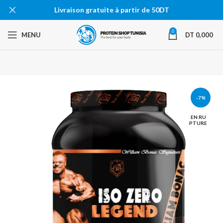
Livraison gratuite à partir de 50DT
0
MENU
DT
0,000
-7%
EN RU
PTURE