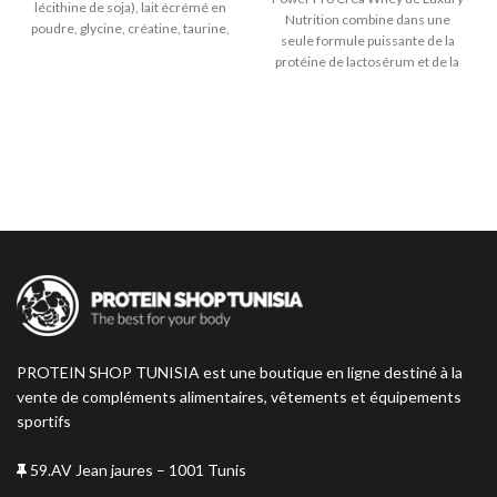
lécithine de soja), lait écrémé en
Nutrition combine dans une
poudre, glycine, créatine, taurine,
seule formule puissante de la
poudre de cacao dégraissée,
protéine de lactosérum et de la
arôme, épaississant : gomme
créatine monohydrate, deux
xanthane, édulcorant : sucralose.
éléments essentiels pour la prise
de masse musculaire et
l’amélioration des performances
physiques.
PROTEIN SHOP TUNISIA est une boutique en ligne destiné à la
vente de compléments alimentaires, vêtements et équipements
sportifs
59.AV Jean jaures – 1001 Tunis