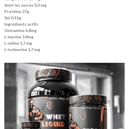
dont les sucres 0,3 mg
Protéine 27g
Sel 0,15g
Ingrédients actifs
Glutamine 6,8mg
L-leucine 3,4mg
L-valine 1,7 mg
L-isoleucine 1,7 mg