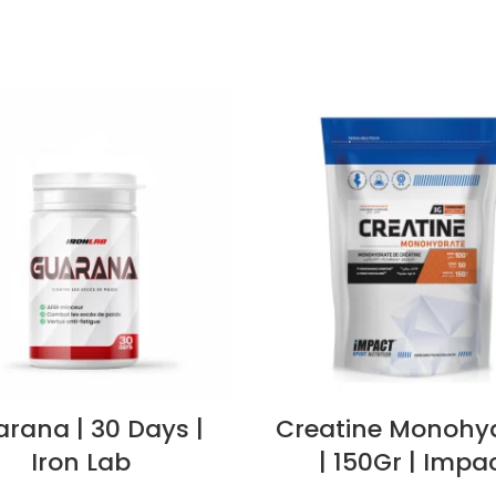
rana | 30 Days |
Creatine Monohy
Iron Lab
| 150Gr | Impa