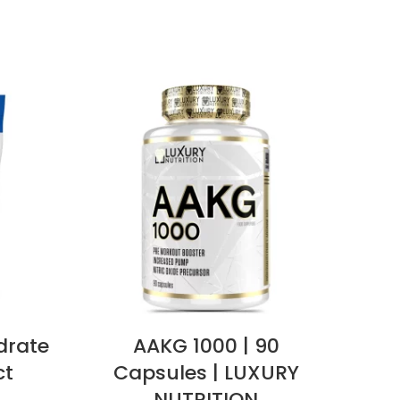
drate
AAKG 1000 | 90
MA
ct
Capsules | LUXURY
NUTRITION