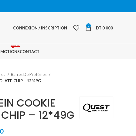
0
CONNEXION / INSCRIPTION
DT
0,000
PROMO
OMOTIONS
CONTACT
res
Barres De Protéines
LATE CHIP – 12*49G
EIN COOKIE
CHIP – 12*49G
Le
0