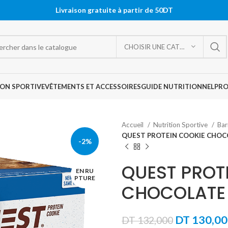
Livraison gratuite à partir de 50DT
CHOISIR UNE CATÉGORIE
ON SPORTIVE
VÊTEMENTS ET ACCESSOIRES
GUIDE NUTRITIONNEL
PR
Accueil
Nutrition Sportive
Bar
QUEST PROTEIN COOKIE CHOCO
-2%
QUEST PROT
EN RU
PTURE
CHOCOLATE 
Le
DT
130,00
DT
132,000