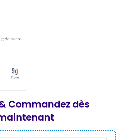
prix
actuel
est :
0.
DT 130,000.
 g de sucre
z & Commandez dès
maintenant