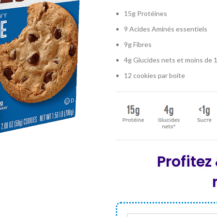
prix
15g Protéines
initial
était :
9 Acides Aminés essentiels
DT 132,00
9g Fibres
4g Glucides nets et moins de 1
12 cookies par boite
Profite