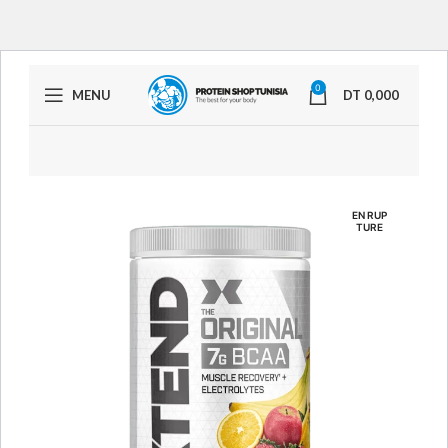
0
MENU
DT
0,000
EN RUP
TURE