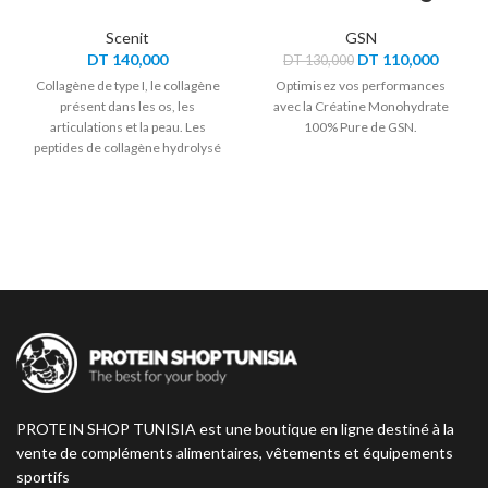
Scenit
GSN
Le
Le
DT
140,000
DT
110,000
DT
130,000
prix
prix
Collagène de type I, le collagène
Optimisez vos performances
initial
actuel
présent dans les os, les
avec la Créatine Monohydrate
était :
est :
articulations et la peau. Les
100% Pure de GSN.
DT 130,000.
DT 110
peptides de collagène hydrolysé
Peptan® ont une grande
biodisponibilité et des études
scientifiques ont démontré leur
haute bioactivité pour la santé.
PROTEIN SHOP TUNISIA est une boutique en ligne destiné à la
vente de compléments alimentaires, vêtements et équipements
sportifs