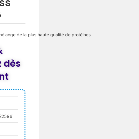
ss
G
mélange
de
la
plus
haute
qualité
de
protéines.
&
 dès
nt