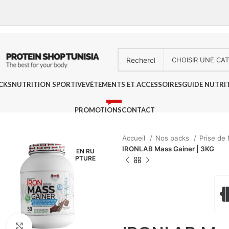
CKS
NUTRITION SPORTIVE
VÊTEMENTS ET ACCESSOIRES
GUIDE NUTRI
PROMO
PROMOTIONS
CONTACT
Accueil
Nos packs
Prise de
IRONLAB Mass Gainer | 3KG
EN RU
PTURE
Agrandir