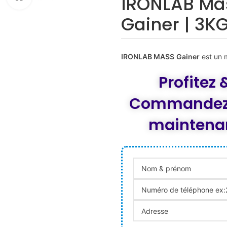
IRONLAB Ma
Gainer | 3K
IRONLAB
MASS
Gainer
est
un
Profitez 
Commandez
maintena