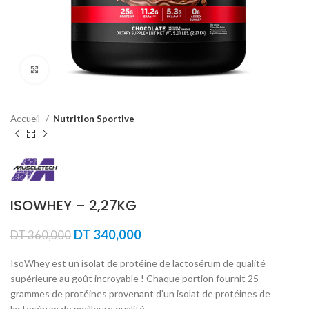
Agrandir
Accueil
Nutrition Sportive
ISOWHEY – 2,27KG
Le
Le
DT
340,000
DT
360,000
prix
prix
initial
actuel
IsoWhey est un isolat de protéine de lactosérum de qualité
était :
est :
supérieure au goût incroyable ! Chaque portion fournit 25
DT 360,000.
DT 340,000.
grammes de protéines provenant d’un isolat de protéines de
lactosérum de meilleure qualité.