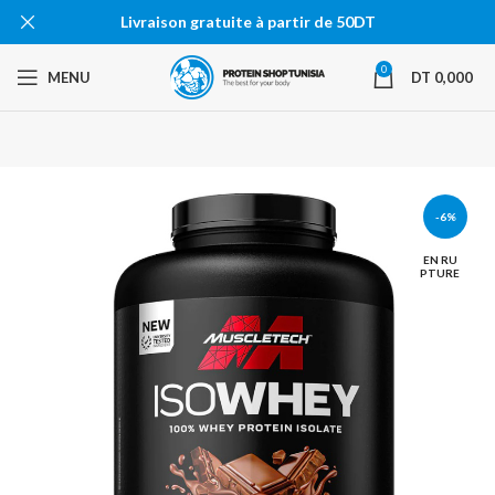
Livraison gratuite à partir de 50DT
0
MENU
DT
0,000
-6%
EN RU
PTURE