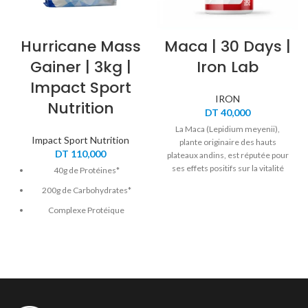
Hurricane Mass
Maca | 30 Days |
Gainer | 3kg |
Iron Lab
Impact Sport
IRON
Nutrition
DT
40,000
La Maca (Lepidium meyenii),
Impact Sport Nutrition
plante originaire des hauts
DT
110,000
plateaux andins, est réputée pour
ses effets positifs sur la vitalité
40g de Protéines*
physique, la concentration
200g de Carbohydrates*
mentale et la libido. Adaptogène
naturel, elle aide le corps à mieux
Complexe Protéique
résister au stress tout en
WheyPeaSynergy™
soutenant l’endurance, la fertilité
Aminogramme complet
et l’énergie sexuelle.
Ratio Hyper-énergétique
Formulée par
Iron Lab
, cette
Glucides:Protéines 6:1
Maca hautement concentrée est
un allié complet pour votre tonus
Arômes 100% Naturels
au quotidien.