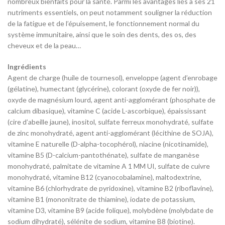
nombreux bienfaits pour la santé. Parmi les avantages liés à ses 21
nutriments essentiels, on peut notamment souligner la réduction
de la fatigue et de l’épuisement, le fonctionnement normal du
système immunitaire, ainsi que le soin des dents, des os, des
cheveux et de la peau…
Ingrédients
Agent de charge (huile de tournesol), enveloppe (agent d’enrobage
(gélatine), humectant (glycérine), colorant (oxyde de fer noir)),
oxyde de magnésium lourd, agent anti-agglomérant (phosphate de
calcium dibasique), vitamine C (acide L-ascorbique), épaississant
(cire d’abeille jaune), inositol, sulfate ferreux monohydraté, sulfate
de zinc monohydraté, agent anti-agglomérant (lécithine de SOJA),
vitamine E naturelle (D-alpha-tocophérol), niacine (nicotinamide),
vitamine B5 (D-calcium-pantothénate), sulfate de manganèse
monohydraté, palmitate de vitamine A 1 MM UI, sulfate de cuivre
monohydraté, vitamine B12 (cyanocobalamine), maltodextrine,
vitamine B6 (chlorhydrate de pyridoxine), vitamine B2 (riboflavine),
vitamine B1 (mononitrate de thiamine), iodate de potassium,
vitamine D3, vitamine B9 (acide folique), molybdène (molybdate de
sodium dihydraté), sélénite de sodium, vitamine B8 (biotine).