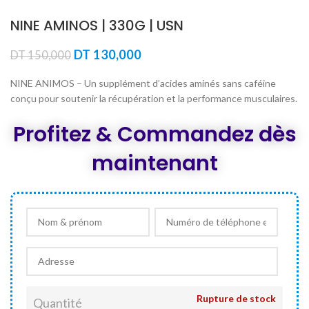
NINE AMINOS | 330G | USN
Le
Le
DT
130,000
DT
150,000
prix
prix
initial
actuel
NINE ANIMOS – Un supplément d’acides aminés sans caféine
était :
est :
conçu pour soutenir la récupération et la performance musculaires.
DT 150,000.
DT 130,000.
Profitez & Commandez dès
maintenant
Rupture de stock
Quantité