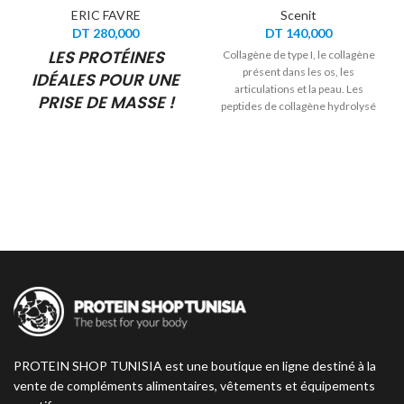
ERIC FAVRE
Scenit
DT
280,000
DT
140,000
LES PROTÉINES
Collagène de type I, le collagène
présent dans les os, les
IDÉALES POUR UNE
articulations et la peau. Les
PRISE DE MASSE !
peptides de collagène hydrolysé
Peptan® ont une grande
Un Gainer de qualité pour une
biodisponibilité et des études
prise de muscle rapide : +69 %
scientifiques ont démontré leur
Carbs +19 % Proteins Mass
haute bioactivité pour la santé.
Gainer Zero vous offre des
protéines et des glucides pour
vous aider à gagner de la masse
musculaire !
PROTEIN SHOP TUNISIA est une boutique en ligne destiné à la
vente de compléments alimentaires, vêtements et équipements