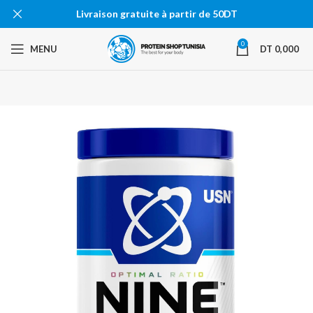
Livraison gratuite à partir de 50DT
0
MENU
DT
0,000
-13%
EN RU
PTURE