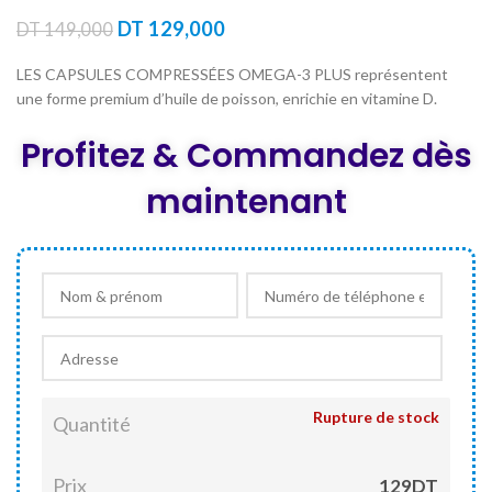
Le
Le
DT
129,000
DT
149,000
prix
prix
initial
actuel
LES CAPSULES COMPRESSÉES OMEGA-3 PLUS représentent
était :
est :
une forme premium d’huile de poisson, enrichie en vitamine D.
DT 149,000.
DT 129,000.
Profitez & Commandez dès
maintenant
Rupture de stock
Quantité
Prix
129DT