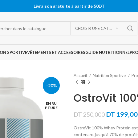
Livraison gratuite à partir de 50DT
CHOISIR UNE CATÉGORIE
ON SPORTIVE
VÊTEMENTS ET ACCESSOIRES
GUIDE NUTRITIONNEL
PR
Accueil
Nutrition Sportive
Pro
-20%
OstroVit 10
EN RU
PTURE
Le
DT
199,00
DT
250,000
prix
OstroVit 100% Whey Protein est 
initial
contenant jusqu’à 70% de protéin