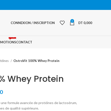
0
CONNEXION / INSCRIPTION
DT
0,000
PROMO
OMOTIONS
CONTACT
téines
OstroVit 100% Whey Protein
0% Whey Protein
Le
0
prix
une formule avancée de protéines de lactosérum,
actuel
es de qualité supérieure.