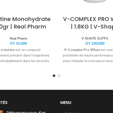
tine Monohydrate
V-COMPLEX PRO 
50gr | Real Pharm
| 1.8KG | V-Sha
Real Pharm
V-SHAPE SUPPS
DT
55,000
DT
230,000
a
créatine
est un composé
V-Complex Pro Whey
est une
ement présent dans l’organisme,
protéinée de haute performanc
principalement dans les muscles
pour stimuler la croissance muscu
me de phosphocréatine. Elle joue
récupération et la force
crucial dans la production d’ATP,
 d’énergie essentielle pour les
forts explosifs et intenses.
ITÉS
MENU
Débrassez-vous d’un