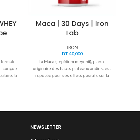
WHEY
Maca | 30 Days | Iron
Zi
pe
Lab
IRON
DT
40,000
 formule
La Maca (Lepidium meyenii), plante
Le b
e conçue
originaire des hauts plateaux andins, est
chél
laire, la
réputée pour ses effets positifs sur la
réputé
.
vitalité physique, la concentration
et une
mentale et la libido. Adaptogène naturel,
santé
elle aide le corps à mieux résister au
peau
stress tout en soutenant l’endurance, la
fertilité et l’énergie sexuelle.
Formulée par
Iron Lab
, cette Maca
NEWSLETTER
hautement concentrée est un allié
complet pour votre tonus au quotidien.