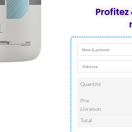
était :
DT 250,00
Profite
Quantité
Prix
Livraison
Total