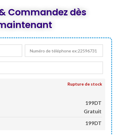
est :
0.
DT 199,000.
z & Commandez dès
maintenant
Rupture de stock
199DT
Gratuit
199DT