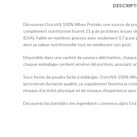
DESCRIPT
Découvrez OstroVit 100% Whey Protein, une source de proté
complément nutritionnel fournit 21 g de protéines issues de
(EAA). Faible en matières grasses avec seulement 0,7 g par p
ainsi sa valeur nutritionnelle tout en améliorant son goût.
Disponible dans une variété de saveurs alléchantes, chaque 
chaque emballage contient environ 66 portions, assurant un
Sous forme de poudre facile à mélanger, OstroVit 100% Whey
lactosérum de haute qualité, ce supplément favorise la croi
niveaux d’activité physique et de niveaux d’expérience spor
Découvrez les bienfaits des ingrédients contenus dans Ostr