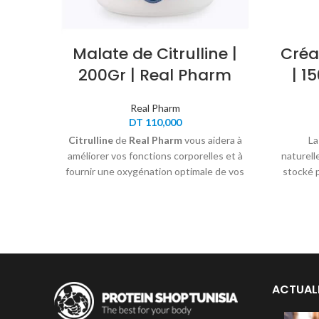
Malate de Citrulline |
Créa
200Gr | Real Pharm
| 1
Real Pharm
DT
110,000
Citrulline
de
Real Pharm
vous aidera à
L
améliorer vos fonctions corporelles et à
naturell
fournir une oxygénation optimale de vos
stocké 
muscles pendant votre séance
sous for
d'entraînement!
un rôle 
source
ef
ACTUAL