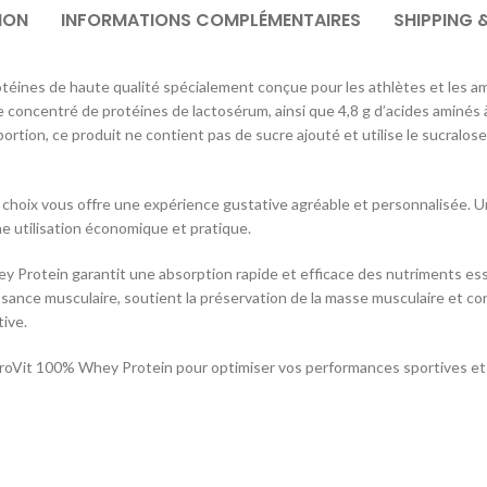
ION
INFORMATIONS COMPLÉMENTAIRES
SHIPPING 
ines de haute qualité spécialement conçue pour les athlètes et les am
 concentré de protéines de lactosérum, ainsi que 4,8 g d’acides aminés 
ortion, ce produit ne contient pas de sucre ajouté et utilise le sucralos
choix vous offre une expérience gustative agréable et personnalisée. Une
e utilisation économique et pratique.
 Protein garantit une absorption rapide et efficace des nutriments esse
ssance musculaire, soutient la préservation de la masse musculaire et co
tive.
oVit 100% Whey Protein pour optimiser vos performances sportives et at