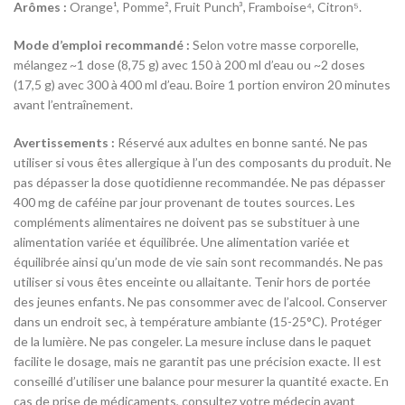
Arômes :
Orange¹, Pomme², Fruit Punch³, Framboise⁴, Citron⁵.
Mode d’emploi recommandé :
Selon votre masse corporelle,
mélangez ~1 dose (8,75 g) avec 150 à 200 ml d’eau ou ~2 doses
(17,5 g) avec 300 à 400 ml d’eau. Boire 1 portion environ 20 minutes
avant l’entraînement.
Avertissements :
Réservé aux adultes en bonne santé. Ne pas
utiliser si vous êtes allergique à l’un des composants du produit. Ne
pas dépasser la dose quotidienne recommandée. Ne pas dépasser
400 mg de caféine par jour provenant de toutes sources. Les
compléments alimentaires ne doivent pas se substituer à une
alimentation variée et équilibrée. Une alimentation variée et
équilibrée ainsi qu’un mode de vie sain sont recommandés. Ne pas
utiliser si vous êtes enceinte ou allaitante. Tenir hors de portée
des jeunes enfants. Ne pas consommer avec de l’alcool. Conserver
dans un endroit sec, à température ambiante (15-25°C). Protéger
de la lumière. Ne pas congeler. La mesure incluse dans le paquet
facilite le dosage, mais ne garantit pas une précision exacte. Il est
conseillé d’utiliser une balance pour mesurer la quantité exacte. En
cas de prise de médicaments, consultez votre médecin avant