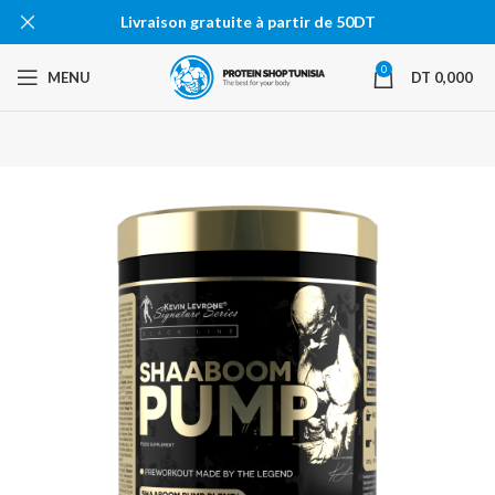
Livraison gratuite à partir de 50DT
0
MENU
DT
0,000
EN RU
PTURE