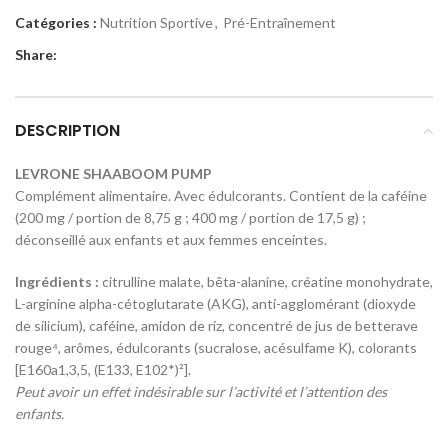
Catégories :
Nutrition Sportive
,
Pré-Entraînement
Share:
DESCRIPTION
LEVRONE SHAABOOM PUMP
Complément alimentaire. Avec édulcorants. Contient de la caféine
(200 mg / portion de 8,75 g ; 400 mg / portion de 17,5 g) ;
déconseillé aux enfants et aux femmes enceintes.
Ingrédients :
citrulline malate, bêta-alanine, créatine monohydrate,
L-arginine alpha-cétoglutarate (AKG), anti-agglomérant (dioxyde
de silicium), caféine, amidon de riz, concentré de jus de betterave
rouge⁴, arômes, édulcorants (sucralose, acésulfame K), colorants
[E160a1,3,5, (E133, E102*)²].
Peut avoir un effet indésirable sur l’activité et l’attention des
enfants.