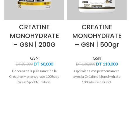
CREATINE
CREATINE
MONOHYDRATE
MONOHYDRATE
– GSN | 200G
– GSN | 500gr
GSN
GSN
Le
Le
Le
Le
DT
60,000
DT
110,000
DT
85,000
DT
130,000
prix
prix
prix
prix
Découvrez la puissance de la
Optimisez vos performances
initial
actuel
initial
actuel
Créatine Monohydrate 100% de
avec la Créatine Monohydrate
était :
est :
était :
est :
Great Sport Nutrition.
100% Pure de GSN.
DT 85,000.
DT 60,000.
DT 130,000.
DT 110