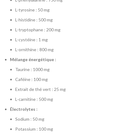
L-tyrosine : 50 mg
L-histidine : 500 mg
L-tryptophane : 200 mg
L-cystéine : 1 mg
L-ornithine : 800 mg
Mélange énergétique :
Taurine : 1000 mg
Caféine : 100 mg
Extrait de thé vert : 25 mg
L-carnitine : 500 mg
Électrolytes :
Sodium : 50 mg
Potassium : 100 mg