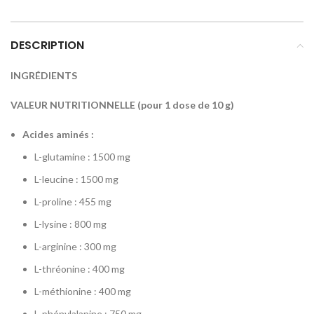
DESCRIPTION
INGRÉDIENTS
VALEUR NUTRITIONNELLE (pour 1 dose de 10 g)
Acides aminés :
L-glutamine : 1500 mg
L-leucine : 1500 mg
L-proline : 455 mg
L-lysine : 800 mg
L-arginine : 300 mg
L-thréonine : 400 mg
L-méthionine : 400 mg
L-phénylalanine : 750 mg