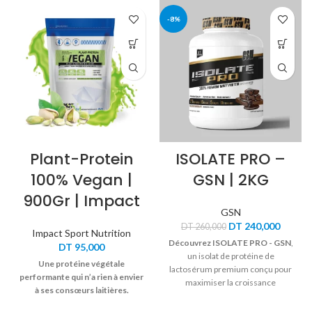
-8%
Plant-Protein
ISOLATE PRO –
100% Vegan |
GSN | 2KG
900Gr | Impact
GSN
Le
Le
DT
240,000
DT
260,000
Impact Sport Nutrition
prix
prix
Découvrez ISOLATE PRO - GSN
,
DT
95,000
initial
actuel
un isolat de protéine de
était :
est :
Une protéine végétale
lactosérum premium conçu pour
DT 260,000.
DT 240
performante qui n’a rien à envier
maximiser la croissance
à ses consœurs laitières.
musculaire.