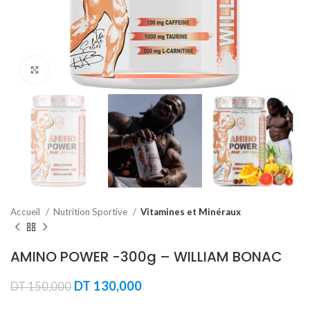
Agrandir
Accueil
Nutrition Sportive
Vitamines et Minéraux
AMINO POWER -300g – WILLIAM BONAC
Le
Le
DT
130,000
DT
150,000
prix
prix