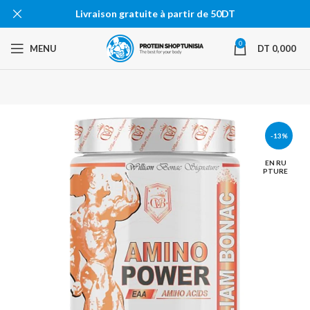
Livraison gratuite à partir de 50DT
0
MENU
DT
0,000
-13%
EN RU
PTURE