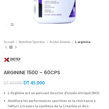
Agrandir
Accueil
Nutrition Sportive
Acides Aminés
L-arginine
ARGININE 1500 – 60CPS
Le
Le
DT
45,000
DT
60,000
prix
prix
initial
actuel
L-Arginine est un puissant booster d’oxyde nitrique (NO)
était :
est :
Améliore les performances sportives et la résistance à
DT 60,000.
DT 45,000.
l’effort à travers la synthèse de la Créatine et de L-