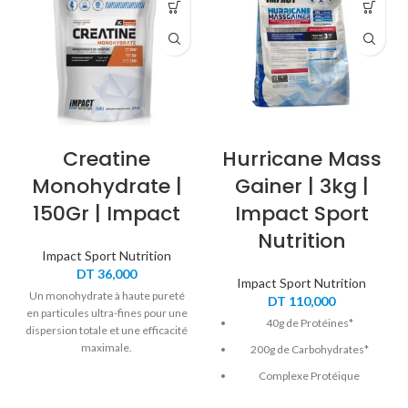
Creatine
Hurricane Mass
Monohydrate |
Gainer | 3kg |
150Gr | Impact
Impact Sport
Nutrition
Impact Sport Nutrition
DT
36,000
Impact Sport Nutrition
Un monohydrate à haute pureté
DT
110,000
en particules ultra-fines pour une
40g de Protéines*
dispersion totale et une efficacité
maximale.
200g de Carbohydrates*
Complexe Protéique
WheyPeaSynergy™