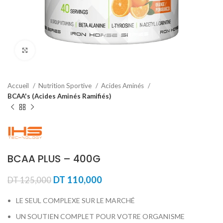
Agrandir
Accueil
Nutrition Sportive
Acides Aminés
BCAA's (Acides Aminés Ramifiés)
BCAA PLUS – 400G
Le
Le
DT
110,000
DT
125,000
prix
prix
initial
actuel
LE SEUL COMPLEXE SUR LE MARCHÉ
était :
est :
UN SOUTIEN COMPLET POUR VOTRE ORGANISME
DT 125,000.
DT 110,000.