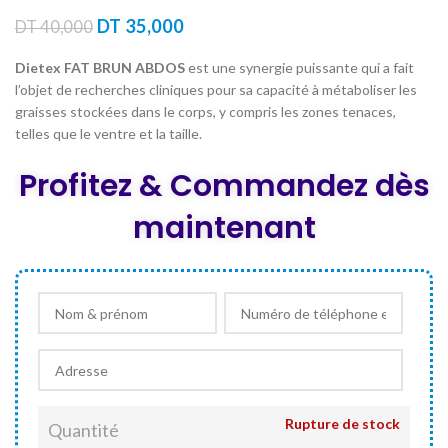
Le
Le
DT
35,000
DT
40,000
prix
prix
initial
actuel
Dietex FAT BRUN ABDOS
est une synergie puissante qui a fait
était :
est :
l’objet de recherches cliniques pour sa capacité à métaboliser les
DT 40,000.
DT 35,000.
graisses stockées dans le corps, y compris les zones tenaces,
telles que le ventre et la taille.
Profitez & Commandez dès
maintenant
Rupture de stock
Quantité