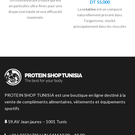
Un monohydrate à haute pureté
DT
55,000
en particules ultra-fines pour une
La
créatine
est un composé
dispersion totale et une efficacité
naturellement présent dans
maximale.
l’organisme, stocké
principalement dans les muscles
sous forme de phosphocréatine.
Elle joue un rôle crucial dans la
production d’ATP, source
d’énergie essentielle pour les
efforts explosifs et intenses.
PROTEIN SHOP TUNISIA est une boutique en ligne destiné à la
vente de compléments alimentaires, vêtements et équipements
sportifs
59.AV Jean jaures – 1001 Tunis