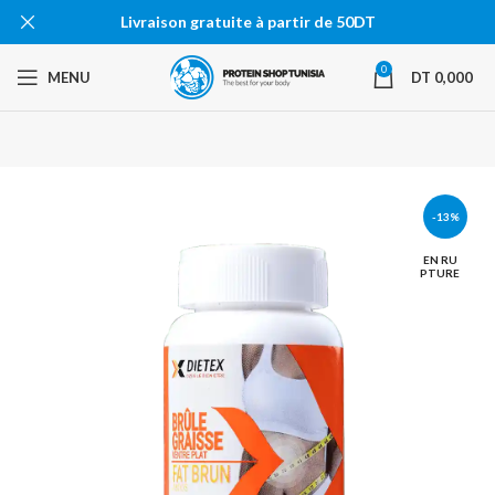
Livraison gratuite à partir de 50DT
0
MENU
DT
0,000
-13%
EN RU
PTURE