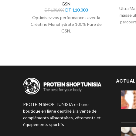
GSN
Ultra Mas
Le
Le
DT
110,000
DT
130,000
prix
prix
masse ul
Optimisez vos performances avec la
initial
actuel
parcours
Créatine Monohydrate 100% Pure de
était :
est :
GSN.
DT 130,000.
DT 110,000.
ACTUAL
PROTEIN SHOP TUNISIA est une
boutique en ligne destiné à la vente de
compléments alimentaires, vêtements et
équipements sportifs