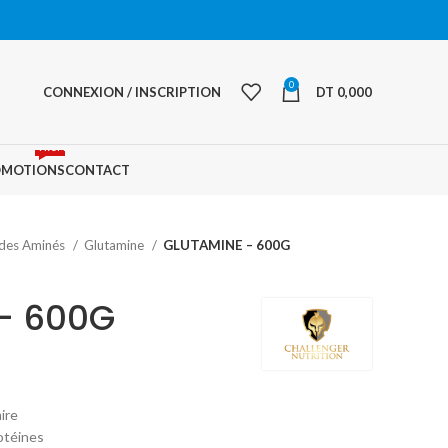
0
CONNEXION / INSCRIPTION
DT
0,000
PROMO
OMOTIONS
CONTACT
des Aminés
Glutamine
GLUTAMINE – 600G
– 600G
Le
prix
ire
actuel
otéines