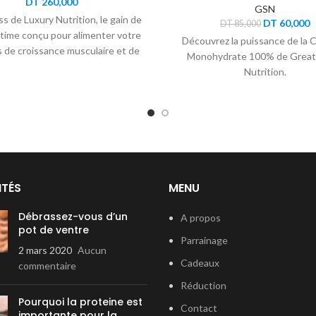
DT
260,000
GSN
s de Luxury Nutrition, le gain de
Le
L
DT
60,000
DT
85,000
time conçu pour alimenter votre
prix
p
Découvrez la puissance de la 
initial
a
 de croissance musculaire et de
Monohydrate 100% de Great
était :
e
récupération.
Nutrition.
DT 85,000.
D
ITÉS
MENU
Débrassez-vous d’un
A propos
pot de ventre
Parrainage
2 mars 2020
Aucun
Cadeaux
commentaire
Réduction
Pourquoi la proteine est
Contact
importante pour la