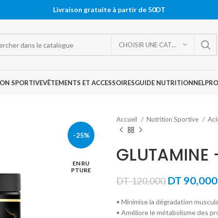
Livraison gratuite à partir de 50DT
CHOISIR UNE CATÉGORIE
ON SPORTIVE
VÊTEMENTS ET ACCESSOIRES
GUIDE NUTRITIONNEL
PR
Accueil
Nutrition Sportive
Aci
-25%
GLUTAMINE 
EN RU
PTURE
Le
DT
90,000
DT
120,000
prix
• Minimise la dégradation muscula
initial
• Améliore le métabolisme des pr