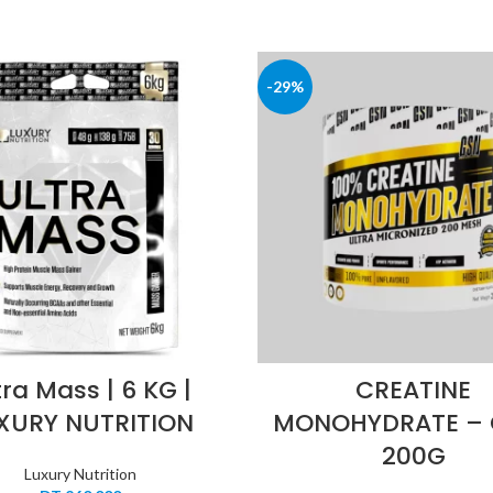
-29%
tra Mass | 6 KG |
CREATINE
XURY NUTRITION
MONOHYDRATE – 
200G
Luxury Nutrition