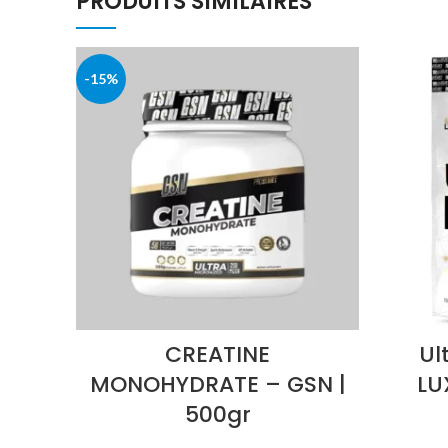
PRODUITS SIMILAIRES
-15%
CREATINE
Ul
MONOHYDRATE – GSN |
LU
500gr