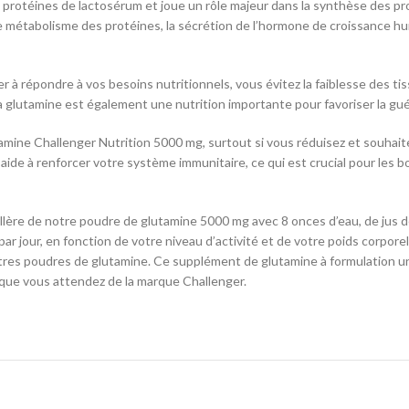
 protéines de lactosérum et joue un rôle majeur dans la synthèse des pro
métabolisme des protéines, la sécrétion de l’hormone de croissance hum
 à répondre à vos besoins nutritionnels, vous évitez la faiblesse des ti
glutamine est également une nutrition importante pour favoriser la guér
tamine Challenger Nutrition 5000 mg, surtout si vous réduisez et souhaite
ide à renforcer votre système immunitaire, ce qui est crucial pour les 
llère de notre poudre de glutamine 5000 mg avec 8 onces d’eau, de jus d
jour, en fonction de votre niveau d’activité et de votre poids corporel. 
utres poudres de glutamine. Ce supplément de glutamine à formulation uni
té que vous attendez de la marque Challenger.