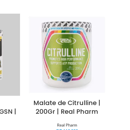
Malate de Citrulline |
Ma
GSN |
200Gr | Real Pharm
Real Pharm