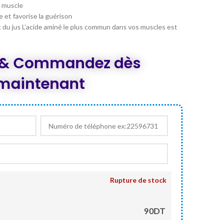
est :
e muscle
0.
DT 90,000.
 et favorise la guérison
t du jus L’acide aminé le plus commun dans vos muscles est
z & Commandez dès
maintenant
Rupture de stock
90DT