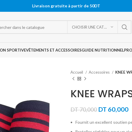
Livraison gratuite à partir de 50DT
CHOISIR UNE CATÉGORIE
ON SPORTIVE
VÊTEMENTS ET ACCESSOIRES
GUIDE NUTRITIONNEL
PR
Accueil
Accessoires
KNEE W
KNEE WRAPS
Le
L
DT
60,000
DT
70,000
prix
p
Fournit un excellent soutien p
initial
a
Bretelles réglables pour un aj