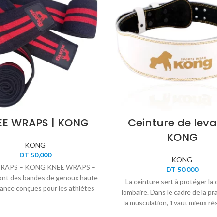
EE WRAPS | KONG
Ceinture de leva
KONG
KONG
DT
50,000
KONG
RAPS – KONG KNEE WRAPS –
DT
50,000
nt des bandes de genoux haute
La ceinture sert à protéger la
ance conçues pour les athlètes
lombaire. Dans le cadre de la pr
force et les pratiquants de
la musculation, il vaut mieux ré
musculation intensive.
ceinture pour les séries les plu