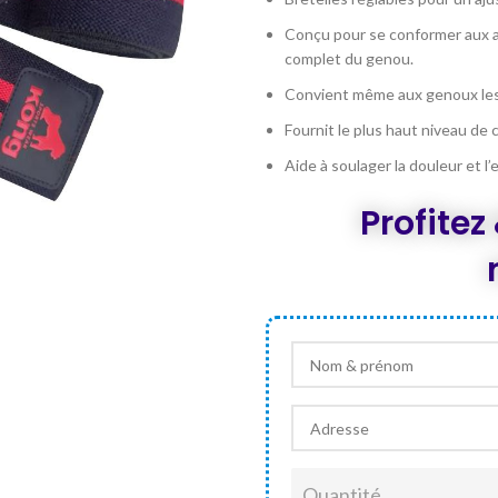
était :
e
DT 70,000.
D
Conçu pour se conformer aux a
complet du genou.
Convient même aux genoux les
Fournit le plus haut niveau de
Aide à soulager la douleur et l’
Profite
Quantité