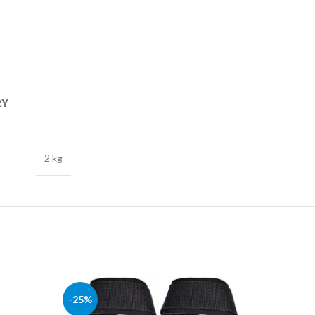
RY
2 kg
-25%
-36%