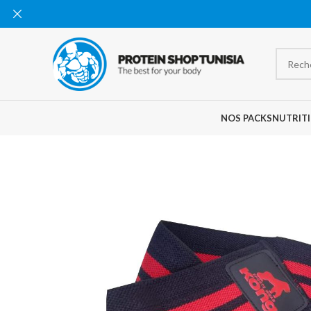
NOS PACKS
NUTRITI
-14%
EN RU
PTUR
E