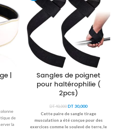
ge |
Sangles de poignet
Ba
pour haltérophilie (
Du 
2pcs)
Le
Le
DT
30,000
DT
40,000
 colonne
prix
prix
Cette paire de sangle tirage
initial
actuel
atique de
musculation a été conçue pour des
était :
est :
server la
exercices comme le soulevé de terre, le
DT 40,000.
DT 30,000.
s lourdes