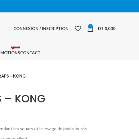
0
CONNEXION / INSCRIPTION
DT
0,000
PROMO
OMOTIONS
CONTACT
RAPS – KONG
 – KONG
e
rix
endant les squats et le levage de poids lourds
ctuel
ustement client