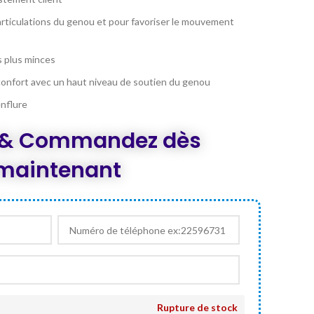
st :
T 60,000.
rticulations du genou et pour favoriser le mouvement
 plus minces
 confort avec un haut niveau de soutien du genou
enflure
z & Commandez dès
maintenant
Rupture de stock