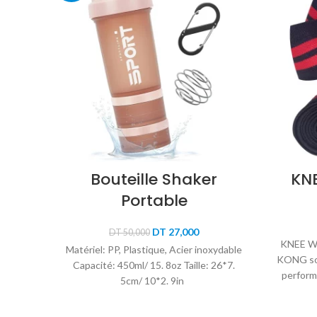
Bouteille Shaker
KN
Portable
Le
Le
DT
27,000
DT
50,000
prix
prix
KNEE W
Matériel: PP, Plastique, Acier inoxydable
initial
actuel
KONG so
Capacité: 450ml/ 15. 8oz Taille: 26*7.
était :
est :
perform
5cm/ 10*2. 9in
DT 50,000.
DT 27,000.
de 