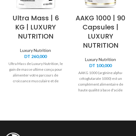
Ultra Mass | 6
AAKG 1000 | 90
KG | LUXURY
Capsules |
NUTRITION
LUXURY
NUTRITION
Luxury Nutrition
DT
260,000
Luxury Nutrition
Ultra Mass de Luxury Nutrition, le
DT
100,000
gain de masse ultime conçu pour
AAKG 1000 (arginine alpha-
alimenter votre parcours de
cétoglutarate 1000) est un
croissance musculaire et de
complément alimentaire de
récupération.
haute qualité à base d'acide
aminé L-arginine.