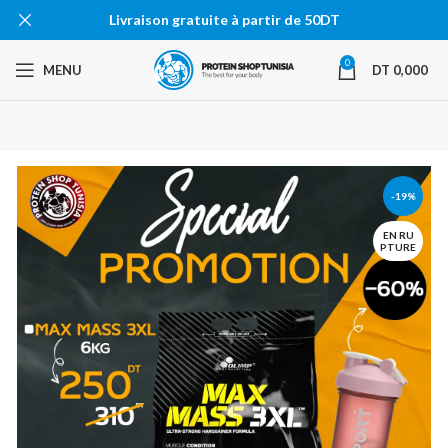
Livraison gratuite à partir de 50DT
0
MENU
DT
0,000
-19%
EN RU
PTURE