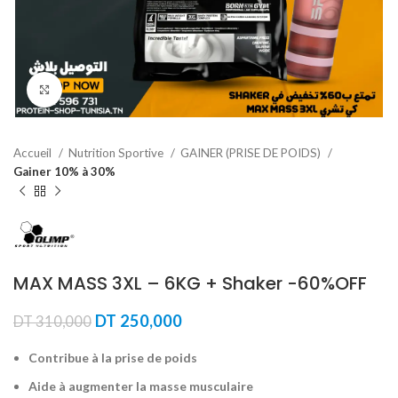
Agrandir
Accueil
Nutrition Sportive
GAINER (PRISE DE POIDS)
Gainer 10% à 30%
MAX MASS 3XL – 6KG + Shaker -60%OFF
Le
Le
DT
250,000
DT
310,000
prix
prix
initial
actuel
Contribue à la prise de poids
était :
est :
Aide à augmenter la masse musculaire
DT 310,000.
DT 250,000.