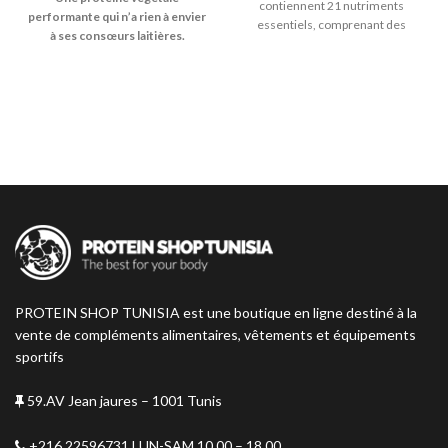
contiennent 21 nutriments
performante qui n’a rien à envier
essentiels, comprenant des
à ses consœurs laitières.
vitamines et des minéraux
soigneusement sélectionnés
pour vous offrir le meilleur
soutien quotidien.
PROTEIN SHOP TUNISIA est une boutique en ligne destiné à la
vente de compléments alimentaires, vêtements et équipements
sportifs
59.AV Jean jaures – 1001 Tunis
+216 22596731 LUN-SAM 10.00 – 18.00