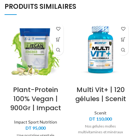
PRODUITS SIMILAIRES
Plant-Protein
Multi Vit+ | 120
100% Vegan |
gélules | Scenit
900Gr | Impact
Scenit
DT
110,000
Impact Sport Nutrition
Nos gélules molles
DT
95,000
multivitamines et minéraux
Une protéine végétale