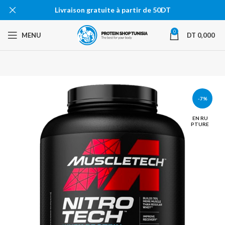
Livraison gratuite à partir de 50DT
0
MENU
DT
0,000
-7%
EN RU
PTURE