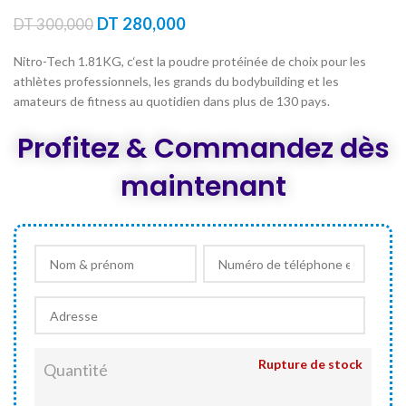
Le
Le
DT
280,000
DT
300,000
prix
prix
initial
actuel
Nitro-Tech 1.81KG, c‘est la poudre protéinée de choix pour les
était :
est :
athlètes professionnels, les grands du bodybuilding et les
DT 300,000.
DT 280,000.
amateurs de fitness au quotidien dans plus de 130 pays.
Profitez & Commandez dès
maintenant
Rupture de stock
Quantité