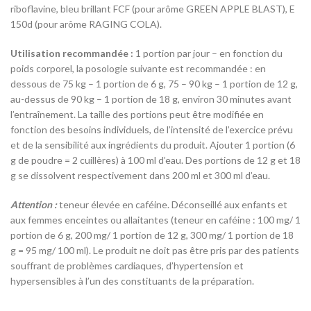
riboflavine, bleu brillant FCF (pour arôme GREEN APPLE BLAST), E
150d (pour arôme RAGING COLA).
Utilisation recommandée :
1 portion par jour – en fonction du
poids corporel, la posologie suivante est recommandée : en
dessous de 75 kg – 1 portion de 6 g, 75 – 90 kg – 1 portion de 12 g,
au-dessus de 90 kg – 1 portion de 18 g, environ 30 minutes avant
l’entraînement. La taille des portions peut être modifiée en
fonction des besoins individuels, de l’intensité de l’exercice prévu
et de la sensibilité aux ingrédients du produit. Ajouter 1 portion (6
g de poudre = 2 cuillères) à 100 ml d’eau. Des portions de 12 g et 18
g se dissolvent respectivement dans 200 ml et 300 ml d’eau.
Attention :
teneur élevée en caféine. Déconseillé aux enfants et
aux femmes enceintes ou allaitantes (teneur en caféine : 100 mg/ 1
portion de 6 g, 200 mg/ 1 portion de 12 g, 300 mg/ 1 portion de 18
g = 95 mg/ 100 ml). Le produit ne doit pas être pris par des patients
souffrant de problèmes cardiaques, d’hypertension et
hypersensibles à l’un des constituants de la préparation.