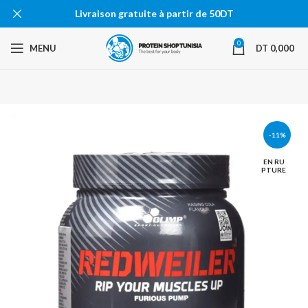
Livraison gratuite à partir de 50DT
0
MENU
DT
0,000
-11%
EN RU
PTURE