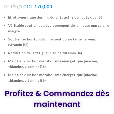
Le
Le
DT
170,000
DT
190,000
prix
prix
initial
actuel
Effet synergique des ingrédients actifs de haute qualité
était :
est :
Véritable soutien au développement de la masse musculaire
DT 190,000.
DT 170,000.
maigre
Soutien au bon fonctionnement du système nerveux
(vitamin B6)
Réduction de la fatigue (niacine, vitamin B6)
Maintien d’un bon métabolisme énergétique (niacine,
thiamine, vitamine B6)
Maintien d’un bon métabolisme énergétique (niacine,
thiamine, vitamine B6)
Profitez & Commandez dès
maintenant