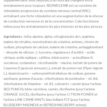
supplémentaire, vous disposez d’un outil qui changera votre
entraînement pour toujours. REDWEILER® est un système de
stimulation progressive du système nerveux central (SNC),
entraînant une forte stimulation et une augmentation de la vitesse
de conduction nerveuse et de la concentration. Cela fonctionne
même pour les entraînements les plus intenses et les plus atroces.
Ingrédients :
bêta-alanine, alpha-cétoglutarate de L-arginine,
malate de citruline, monohydrate de créatine, arômes, citrate de
sodium, phosphate de calcium, malate de créatine, antiagglomérant
– dioxyde de silicium ; L-tyrosine, régulateurs d’acidité – acide
citrique, acide malique ; caféine, édulcorants – acésulfame K,
sucralose, cyclamates ; nicotinamide – niacine, extrait de poivre de
Cayenne (Capsicum annuum L.), extrait de poivre noir (Piper nigrum
L.), épaississants – carboxyméthylcellulose de sodium, gomme
xanthane, gomme d’acacia ; chlorhydrate de pyridoxine – vit. B6,
chlorhydrate de thiamine – vit. B1, colorants : carmin (pour l’arôme
RED PUNCH), bêta-carotène, carmin, riboflavine (pour l’arôme
ORANGE JUICE), riboflavine (pour l’arôme CITRON POWER et
l’arôme LIME CRIME MINT), bleu brillant FCF (pour l’arôme
BLUEBERRY MADNESS et REFRESHING BERRY arôme),