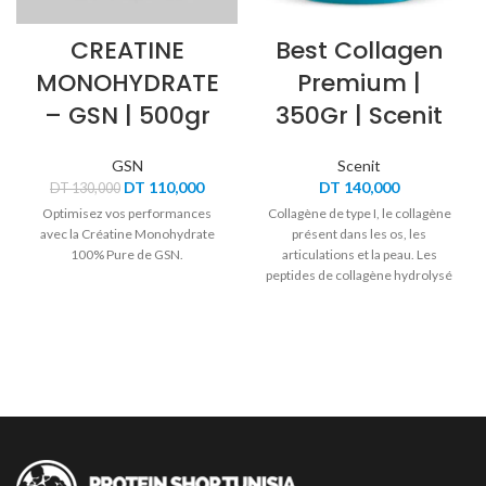
CREATINE
Best Collagen
MONOHYDRATE
Premium |
– GSN | 500gr
350Gr | Scenit
GSN
Scenit
Le
Le
DT
110,000
DT
140,000
DT
130,000
prix
prix
Optimisez vos performances
Collagène de type I, le collagène
initial
actuel
avec la Créatine Monohydrate
présent dans les os, les
était :
est :
100% Pure de GSN.
articulations et la peau. Les
DT 130,000.
DT 110,000.
peptides de collagène hydrolysé
Peptan® ont une grande
biodisponibilité et des études
scientifiques ont démontré leur
haute bioactivité pour la santé.